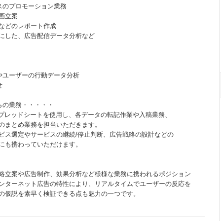
スのプロモーション業務
画立案
などのレポート作成
にした、広告配信データ分析など
やユーザーの行動データ分析
せ
らの業務・・・・・
スプレッドシートを使用し、各データの転記作業や入稿業務、
のまとめ業務を担当いただきます。
ビス選定やサービスの継続/停止判断、広告戦略の設計などの
にも携わっていただけます。
略立案や広告制作、効果分析など様様な業務に携われるポジション
ンターネット広告の特性により、リアルタイムでユーザーの反応を
の仮説を素早く検証できる点も魅力の一つです。