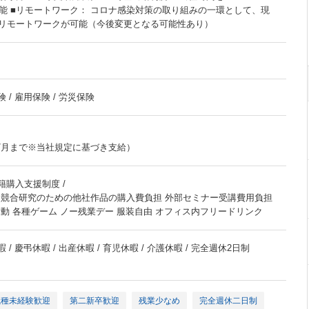
可能 ■リモートワーク： コロナ感染対策の取り組みの一環として、現
リモートワークが可能（今後変更となる可能性あり）
 / 雇用保険 / 労災保険
0円/月まで※当社規定に基づき支給）
籍購入支援制度 /
 競合研究のための他社作品の購入費負担 外部セミナー受講費用負担
動 各種ゲーム ノー残業デー 服装自由 オフィス内フリードリンク
 / 慶弔休暇 / 出産休暇 / 育児休暇 / 介護休暇 / 完全週休2日制
職種未経験歓迎
第二新卒歓迎
残業少なめ
完全週休二日制