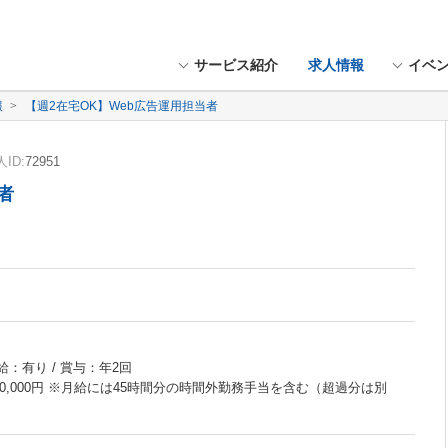
サービス紹介
求人情報
イベ
報
【週2在宅OK】Web広告運用担当者
ID:
72951
者
給：有り / 賞与：年2回
 - 380,000円 ※月給には45時間分の時間外勤務手当を含む（超過分は別