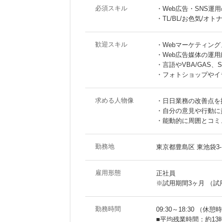
必須スキル
・Web広告・SNS
・TL/BL/お色気/オ
歓迎スキル
・Webマーケティング
・Web広告媒体の運
・言語やVBA/GAS、
・フォトショップやイ
求める人物像
・日日業務の改善点を
・自分の意見や行動に
・能動的に周囲とコミ
勤務地
東京都豊島区 東池袋3-1
雇用形態
正社員
※試用期間3ヶ月 （
勤務時間
09:30～18:30 （休憩
■平均残業時間：約13時