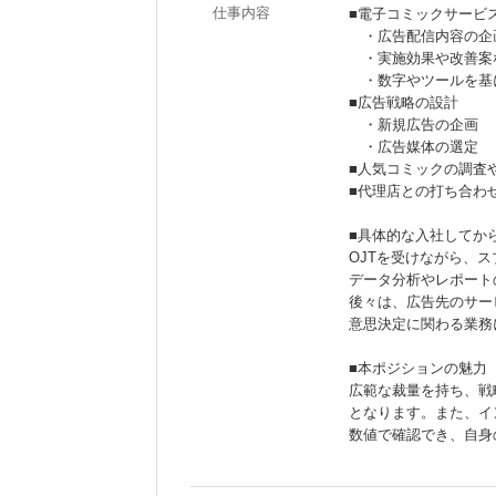
仕事内容
■電子コミックサービ
・広告配信内容の企
・実施効果や改善案
・数字やツールを基
■広告戦略の設計
・新規広告の企画
・広告媒体の選定
■人気コミックの調査
■代理店との打ち合わ
■具体的な入社してか
OJTを受けながら、
データ分析やレポート
後々は、広告先のサー
意思決定に関わる業務
■本ポジションの魅力
広範な裁量を持ち、戦
となります。また、イ
数値で確認でき、自身