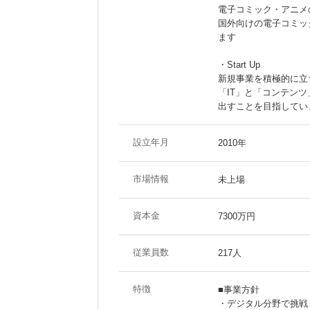
電子コミック・アニメ
国外向けの電子コミッ
ます
・Start Up
新規事業を積極的に立
「IT」と「コンテン
出すことを目指してい
設立年月
2010年
市場情報
未上場
資本金
7300万円
従業員数
217人
特徴
■事業方針
・デジタル分野で挑戦