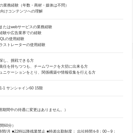
運用の業務経験（年数・商材・媒体は不問）
トナ向けコンテンツへの理解
またはwebサービスの業務経験
用経験や広告業界での経験
SQLの使用経験
ラストレーターの使用経験
探し、挑戦できる方
責任を持ちつつも、チームワークを大切に出来る方
ュニケーションをとり、関係構築や情報収集を行える方
-1 サンシャイン60 15階
試用期間中の待遇に変更はありません。）
時間60分）
間/月 ■22時以降残業禁止 ■時差出勤制度： 出社時間を8：00～9：