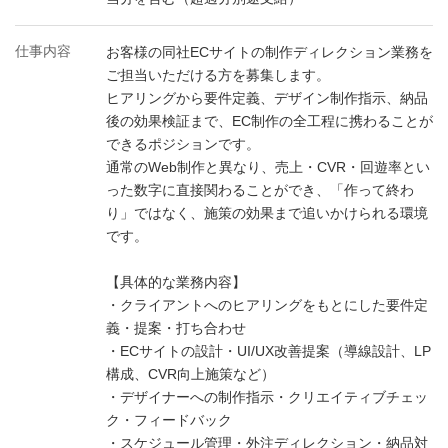
仕事内容
お客様の同社ECサイトの制作ディレクション業務を
ご担当いただける方を募集します。
ヒアリングから要件定義、デザイン制作指示、納品
後の効果検証まで、EC制作の全工程に携わることが
できるポジションです。
通常のWeb制作と異なり、売上・CVR・回遊率とい
った数字に直接関わることができ、「作って終わ
り」ではなく、施策の効果まで追いかけられる環境
です。
【具体的な業務内容】
・クライアントへのヒアリングをもとにした要件定
義・提案・打ち合わせ
・ECサイトの設計・UI/UX改善提案（導線設計、LP
構成、CVR向上施策など）
・デザイナーへの制作指示・クリエイティブチェッ
ク・フィードバック
・スケジュール管理・外注ディレクション・納品対