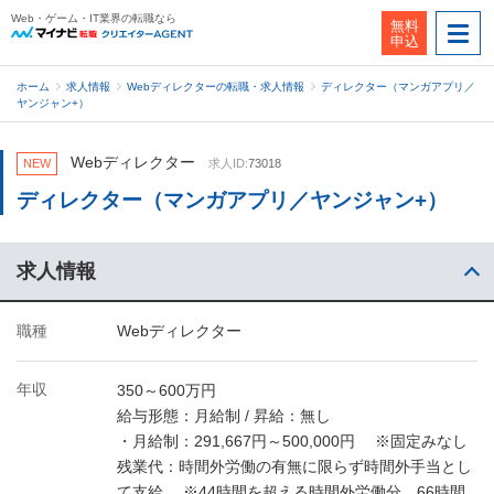
Web・ゲーム・IT業界の転職なら
無料
申込
ホーム
求人情報
Webディレクターの転職・求人情報
ディレクター（マンガアプリ／
ヤンジャン+）
Webディレクター
NEW
求人ID:
73018
ディレクター（マンガアプリ／ヤンジャン+）
求人情報
職種
Webディレクター
年収
350～600万円
給与形態：月給制 / 昇給：無し
・月給制：291,667円～500,000円 ※固定みなし
残業代：時間外労働の有無に限らず時間外手当とし
て支給 ※44時間を超える時間外労働分、66時間