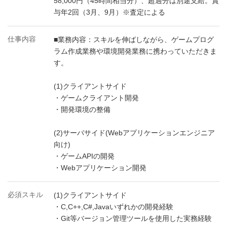
58,000円（45時間相当分）、超過分は別途支給。賞
与年2回（3月、9月）※査定による
仕事内容
■業務内容：スキルを伸ばしながら、ゲームプログ
ラム作成業務や環境開発業務に携わっていただきま
す。
(1)クライアントサイド
・ゲームクライアント開発
・開発環境の整備
(2)サーバサイド(Webアプリケーションエンジニア
向け)
・ゲームAPIの開発
・Webアプリケーション開発
必須スキル
(1)クライアントサイド
・C,C++,C#,Javaいずれかの開発経験
・Git等バージョン管理ツールを使用した実務経験