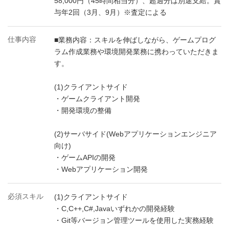
58,000円（45時間相当分）、超過分は別途支給。賞
与年2回（3月、9月）※査定による
仕事内容
■業務内容：スキルを伸ばしながら、ゲームプログ
ラム作成業務や環境開発業務に携わっていただきま
す。
(1)クライアントサイド
・ゲームクライアント開発
・開発環境の整備
(2)サーバサイド(Webアプリケーションエンジニア
向け)
・ゲームAPIの開発
・Webアプリケーション開発
必須スキル
(1)クライアントサイド
・C,C++,C#,Javaいずれかの開発経験
・Git等バージョン管理ツールを使用した実務経験