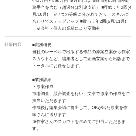
443万円～558万円 ※月給には45時間分の時間外勤
務手当を含む（超過分は別途支給） ■昇給：年2回(4
月/10月) ※7つの等級に分かれており、スキルに
合わせてステップアップ ■賞与：年2回(5月/11月)
※会社・個人の業績により変動有
仕事内容
■職務概要
当社のレーベルで出版する作品の原案立案から作家
スカウトなど、編集者として企画立案から出版まで
トータルにお任せします。
■業務詳細
・原案作成
市場調査、競合調査を行い、文章で原案の作成をご
担当いただきます。
作成後は編集会議に提出して、OKが出た原案を作
家さんに送ります。
※作家さんのスカウトを含めてご担当いただきま
す。