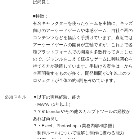
ば尚良し
■特徴：
有名キャラクターを使ったゲームを主軸に、キッズ
向けのアーケードゲームや体感ゲーム、自社企画の
コンテンツなどを幅広く手掛けています。直近では
アーケードゲームの開発が主軸ですが、これまで各
種プラットフォームでの開発を多数行ってきました
ので、ジャンルをこえて様様なゲームに興味関心を
持てる方が活躍しています。手掛ける案件は一から
企画開発するものが多く、開発期間が1年以上のプ
ロジェクトが全体の約6割を占めています。
必須スキル
▼以下の実務経験、能力
・MAYA（3年以上）
？？※blenderやその他スカルプトツールの経験が
あれば尚良し
？・Excel、Photoshop（業務内容欄参照）
・制作ルールについて理解し制作に携わる能力