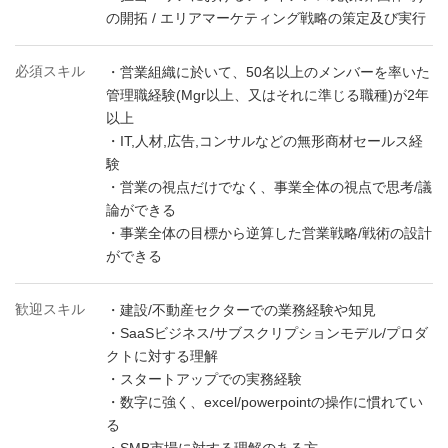
の開拓 / エリアマーケティング戦略の策定及び実行
必須スキル
・営業組織に於いて、50名以上のメンバーを率いた
管理職経験(Mgr以上、又はそれに準じる職種)が2年
以上
・IT,人材,広告,コンサルなどの無形商材セールス経
験
・営業の視点だけでなく、事業全体の視点で思考/議
論ができる
・事業全体の目標から逆算した営業戦略/戦術の設計
ができる
歓迎スキル
・建設/不動産セクターでの業務経験や知見
・SaaSビジネス/サブスクリプションモデル/プロダ
クトに対する理解
・スタートアップでの実務経験
・数字に強く、excel/powerpointの操作に慣れてい
る