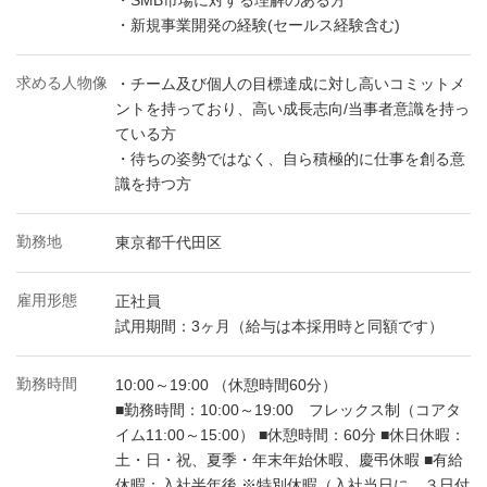
・SMB市場に対する理解のある方
・新規事業開発の経験(セールス経験含む)
求める人物像
・チーム及び個人の目標達成に対し高いコミットメ
ントを持っており、高い成長志向/当事者意識を持っ
ている方
・待ちの姿勢ではなく、自ら積極的に仕事を創る意
識を持つ方
勤務地
東京都千代田区
雇用形態
正社員
試用期間：3ヶ月（給与は本採用時と同額です）
勤務時間
10:00～19:00 （休憩時間60分）
■勤務時間：10:00～19:00 フレックス制（コアタ
イム11:00～15:00） ■休憩時間：60分 ■休日休暇：
土・日・祝、夏季・年末年始休暇、慶弔休暇 ■有給
休暇：入社半年後 ※特別休暇（入社当日に、３日付