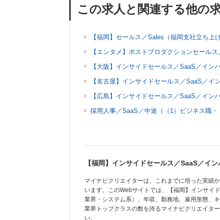
この求人と関連する他の
【福岡】セールス／Sales（福岡支社立ち上
【エンタメ】ポストプロダクションセールス／
【大阪】インサイドセールス／SaaS／イン
【名古屋】インサイドセールス／SaaS／イ
【広島】インサイドセールス／SaaS／イン
採用人事／SaaS／中途（（1）ビジネス職・
【福岡】インサイドセールス／SaaS／イ
マイナビクリエイターは、これまでに培った実績か
います。このWebサイトでは、【福岡】インサイド
業界・システム系）、年収、勤務地、雇用形態、キ
業界トップクラスの数を誇るマイナビクリエイター
い。