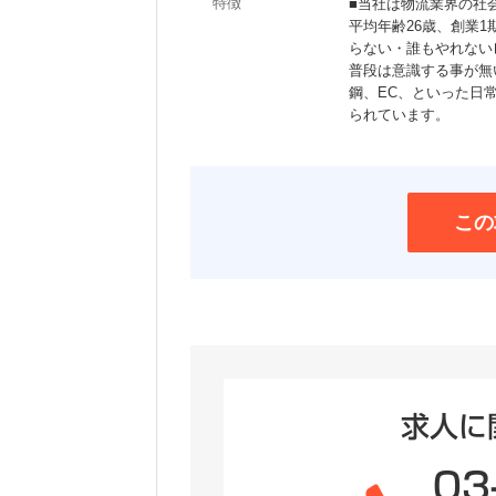
特徴
■当社は物流業界の社
平均年齢26歳、創業
らない・誰もやれない
普段は意識する事が無
鋼、EC、といった日
られています。
この
求人に
03