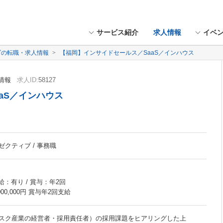
サービス紹介
求人情報
イベ
ブの転職・求人情報
【福岡】インサイドセールス／SaaS／インハウス
情報
求人ID:
58127
aS／インハウス
クティブ / 事務職
給：有り / 賞与：年2回
 6,000,000円 賞与年2回支給
スク産業の経営者・採用責任者）の採用課題をヒアリングした上