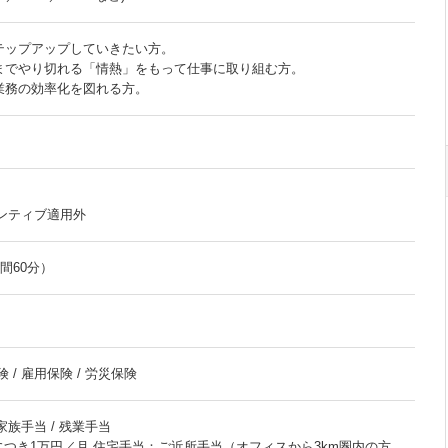
テップアップしていきたい方。
までやり切れる「情熱」をもって仕事に取り組む方。
業務の効率化を図れる方。
センティブ適用外
時間60分）
 / 雇用保険 / 労災保険
 家族手当 / 残業手当
につき1万円／月 住宅手当：ご近所手当（オフィスから3km圏内の方