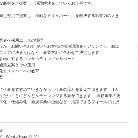
な商材をご提案し、課題解決をしていくお仕事です。
同じ視点で提案し、深刻なドライバー不足を解決する影響力の大き
業者へ採用ニーズの獲得
ほか、お問い合わせ頂いたお客様に採用課題をヒアリングし、商談
エリアに決まりはなく、事業方針に合わせて決定します。
計画に対するコンサルティングやサポート
施策立案とその運用
化とメンバーへの教育
案
に仕事をすすめていきながら、仕事の流れを覚えて頂きます。 1人
りたいことにどんどんチャレンジする事ができます。 既存事業の更
率化・仕組み化、新規事業の企画など、活躍できるフィールドは沢
験
Word／Excelなど)