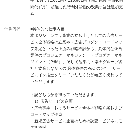
手当/月：72,681円～125,562円（固定残業時間40時
間0分/月） 超過した時間外労働の残業手当は追加支
給
仕事内容
■具体的な仕事内容
本ポジションでは事業の立ち上げとしての広告サー
ビス全体戦略の立案や・広告プロダクトロードマッ
プ策定といった上流の戦略検討から、具体的な企画
案件のプロジェクトマネジメント・プロダクトマネ
ジメント（PdM）、そして他部門・楽天グループ各
社と協業しながらの 具体案件のPoC の進行、サー
ビスイン推進をリードいただくなど幅広く携わって
いただけます。
下記どちらかを担っていただきます。
（1）広告サービス企画
・広告事業におけるサービス全体の戦略立案および
ロードマップ作成
・新規広告サービス企画のための調査・ビジネスモ
デル検討