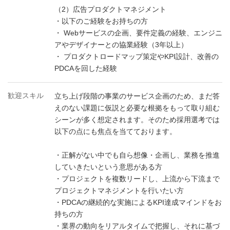
（2）広告プロダクトマネジメント
・以下のご経験をお持ちの方
・ Webサービスの企画、要件定義の経験、エンジニ
アやデザイナーとの協業経験（3年以上）
・ プロダクトロードマップ策定やKPI設計、改善の
PDCAを回した経験
歓迎スキル
立ち上げ段階の事業のサービス企画のため、まだ答
えのない課題に仮説と必要な根拠をもって取り組む
シーンが多く想定されます。そのため採用選考では
以下の点にも焦点を当てております。
・正解がない中でも自ら想像・企画し、業務を推進
していきたいという意思がある方
・プロジェクトを複数リードし、上流から下流まで
プロジェクトマネジメントを行いたい方
・PDCAの継続的な実施によるKPI達成マインドをお
持ちの方
・業界の動向をリアルタイムで把握し、それに基づ