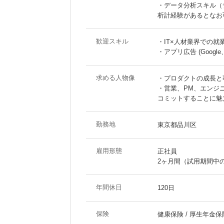
・データ分析スキル（
析計経験があるとなお
歓迎スキル
・IT×人材業界での就
・アプリ広告 (Google
求める人物像
・プロダクトの成長と
・営業、PM、エンジ
コミットすることに魅
勤務地
東京都品川区
雇用形態
正社員
2ヶ月間（試用期間中
年間休日
120日
保険
健康保険 / 厚生年金保険