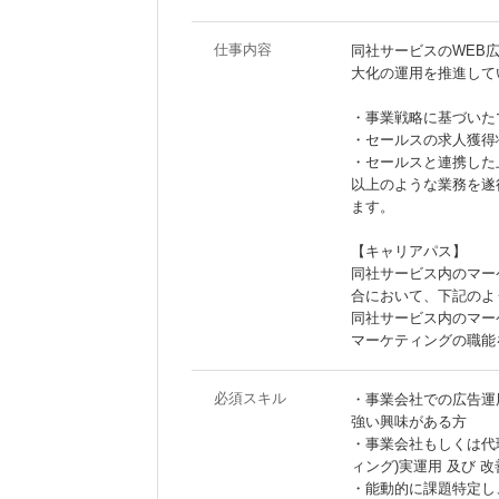
仕事内容
同社サービスのWEB
大化の運用を推進して
・事業戦略に基づいた
・セールスの求人獲得
・セールスと連携した
以上のような業務を遂
ます。
【キャリアパス】
同社サービス内のマー
合において、下記のよ
同社サービス内のマー
マーケティングの職能
必須スキル
・事業会社での広告運
強い興味がある方
・事業会社もしくは代理店
ィング)実運用 及び 改
・能動的に課題特定し