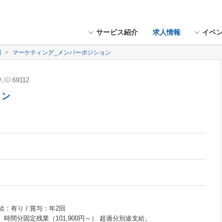
サービス紹介
求人情報
イベ
報
マーケティング_メンバーポジション
ID:
69112
ョン
給：有り / 賞与：年2回
～ 時間分固定残業（101,900円～） 超過分別途支給。