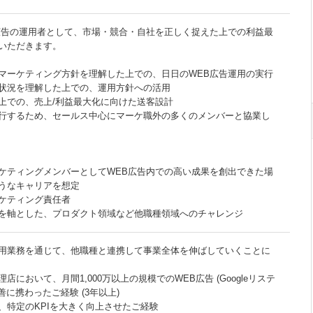
広告の運用者として、市場・競合・自社を正しく捉えた上での利益最
いただきます。
マーケティング方針を理解した上での、日日のWEB広告運用の実行
状況を理解した上での、運用方針への活用
上での、売上/利益最大化に向けた送客設計
行するため、セールス中心にマーケ職外の多くのメンバーと協業し
ケティングメンバーとしてWEB広告内での高い成果を創出できた場
うなキャリアを想定
ケティング責任者
を軸とした、プロダクト領域など他職種領域へのチャレンジ
用業務を通じて、他職種と連携して事業全体を伸ばしていくことに
において、月間1,000万以上の規模でのWEB広告 (Googleリステ
善に携わったご経験 (3年以上)
、特定のKPIを大きく向上させたご経験