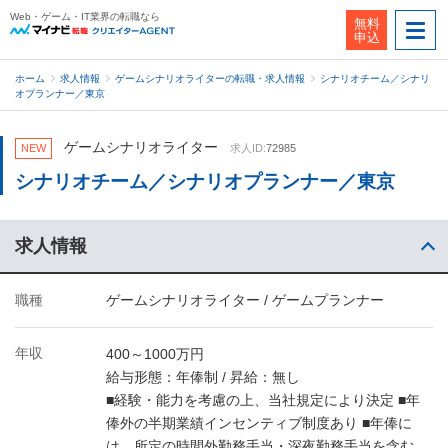
Web・ゲーム・IT業界の転職なら
無料
申込
ホーム
求人情報
ゲームシナリオライターの転職・求人情報
シナリオチーム／シナリ
オプランナー／東京
ゲームシナリオライター
NEW
求人ID:
72985
シナリオチーム／シナリオプランナー／東京
求人情報
職種
ゲームシナリオライター / ゲームプランナー
年収
400～1000万円
給与形態：年俸制 / 昇給：無し
■経験・能力を考慮の上、当社規定により決定 ■年
俸外の半期業績インセンティブ制度あり ■年俸に
は、所定の時間外勤務手当・深夜勤務手当を含む。