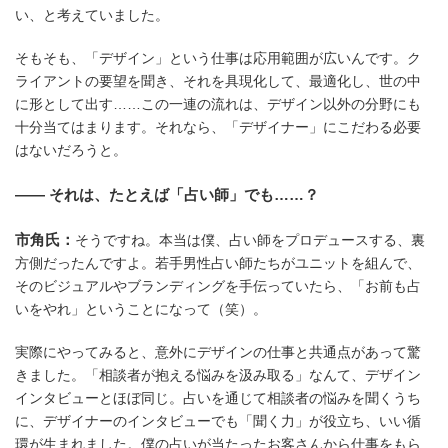
い、と考えていました。
そもそも、「デザイン」という仕事は応用範囲が広いんです。ク
ライアントの要望を聞き、それを具現化して、最適化し、世の中
に形として出す……この一連の流れは、デザイン以外の分野にも
十分当てはまります。それなら、「デザイナー」にこだわる必要
はないだろうと。
―― それは、たとえば「占い師」でも……？
市角氏：
そうですね。本当は僕、占い師をプロデュースする、裏
方側だったんですよ。若手男性占い師たちがユニットを組んで、
そのビジュアルやブランディングを手伝っていたら、「お前も占
いをやれ」ということになって（笑）。
実際にやってみると、意外にデザインの仕事と共通点があって驚
きました。「相談者が抱える悩みを汲み取る」なんて、デザイン
インタビューとほぼ同じ。占いを通じて相談者の悩みを聞くうち
に、デザイナーのインタビューでも「聞く力」が役立ち、いい循
環が生まれました。僕の占いが当たったお客さんから仕事をもら