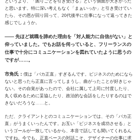
というより、「困りごとを引き受ける」という側面が大きかった
と思います。特に深い考えもなく「まぁいっか」と引き受けてい
たら、その恩が回り回って、20代後半に仕事になって返ってきた
感じでしょうか。
―― 先ほど就職を諦めた理由を「対人能力に自信がない」と
仰っていました。でもお話を伺っていると、フリーランスの
仕事で十分にコミュニケーションを図れていたように思うの
ですが……。
市角氏：
僕は「バカ正直」すぎるんです。ビジネスのためになら
ないと思ったら正直に言ってしまうし、曲がったことが好きじゃ
ない。その自覚があったので、会社に属して上司に忖度したり、
丸く収めるために妥協したり、政治的な会話をしたりするのはで
きないだろうな……と。
ただ、クライアントとのコミュニケーションでは、その「バカ正
直」がうまくいったんです。お互い「ビジネスを成功させる」と
いうゴールが一致しているから、本音で話しても聞いてくれるん
ですね。今でも、正直ベースの対話こそ、デザイナーの仕事に求