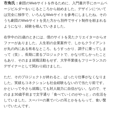
市角氏：
劇団のWebサイトを作るために、入門書片手にホームペ
ージビルダーをいじるところから始めました。デザインについて
は完全に独学で、いろんなWebサイトを参考にしましたね。その
うち劇団のWebサイトを見た方から別件でサイト制作を頼まれる
ようになり、経験を積んでいきました。
在学中の21歳のときには、僕のサイトを見たクリエイターからオ
ファーがありました。人生初の企業案件で、しかもクライアント
が丸の内にある有名なところ。もうすっかり、調子に乗ってしま
って（笑）。長期に渡るプロジェクトで、かなり忙しかったこと
もあり、そのまま就職活動もせず、大学卒業後もフリーランスの
デザイナーとして関わり続けました。
ただ、そのプロジェクトが終わると、ぱったり仕事がなくなりま
した。実績もコネクションも社会経験もないので当たり前です。
かといって今さら就職しても対人能力に自信がない。なので、そ
のまま30歳手前まで文字通り「食べていくのがやっと」の生活を
していました。スーパーの裏でパンの耳とかをもらって、食い繋
いでいたんです。