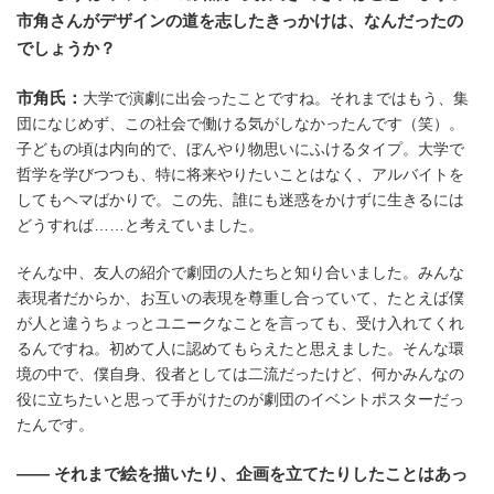
市角さんがデザインの道を志したきっかけは、なんだったの
でしょうか？
市角氏：
大学で演劇に出会ったことですね。それまではもう、集
団になじめず、この社会で働ける気がしなかったんです（笑）。
子どもの頃は内向的で、ぼんやり物思いにふけるタイプ。大学で
哲学を学びつつも、特に将来やりたいことはなく、アルバイトを
してもヘマばかりで。この先、誰にも迷惑をかけずに生きるには
どうすれば……と考えていました。
そんな中、友人の紹介で劇団の人たちと知り合いました。みんな
表現者だからか、お互いの表現を尊重し合っていて、たとえば僕
が人と違うちょっとユニークなことを言っても、受け入れてくれ
るんですね。初めて人に認めてもらえたと思えました。そんな環
境の中で、僕自身、役者としては二流だったけど、何かみんなの
役に立ちたいと思って手がけたのが劇団のイベントポスターだっ
たんです。
―― それまで絵を描いたり、企画を立てたりしたことはあっ