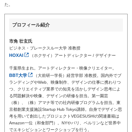
た。
プロフィール紹介
市角 壮玄氏
ビジネス・ブレークスルー大学 准教授
HOXAI
（ホクサイ）アートディレクター / デザイナー
千葉県生まれ。アートディレクター・映像クリエイター。
BBT大学
（大前研一学長）経営学部 准教授。国内外でブ
ランディングやWeb、映像制作、デザインの仕事に携わりつ
つ、クリエイティブ業界での知見を活かしデザイン思考によ
る問題解決や映像、デザインの研修を担当。第一園芸
（株）、（株）アマナ等での社内研修プログラムを担当。東
京都創業支援施設Startup Hub Tokyo講師。自身でデザイン思
考を用いて創出したプロジェクトVEGESUSHIの関連書籍は
Amazon一位（和食部門）。NYやパリ、ベルリンなど世界中
でエキシビションとワークショップを行う。