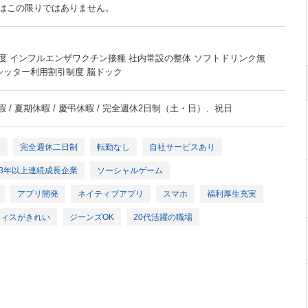
はこの限りではありません。
度 インフルエンザワクチン接種 社内常設の整体 ソフトドリンク無
シッター利用割引制度 脳ドック
暇 / 夏期休暇 / 慶弔休暇 / 完全週休2日制（土・日）、祝日
迎
完全週休二日制
転勤なし
自社サービスあり
3年以上連続成長企業
ソーシャルゲーム
アプリ開発
ネイティブアプリ
スマホ
福利厚生充実
フィスがきれい
ジーンズOK
20代活躍の職場