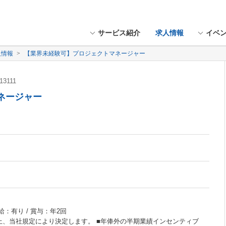
サービス紹介
求人情報
イベ
人情報
【業界未経験可】プロジェクトマネージャー
13111
ネージャー
給：有り / 賞与：年2回
上、当社規定により決定します。 ■年俸外の半期業績インセンティブ