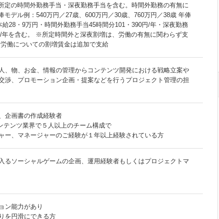
、所定の時間外勤務手当・深夜勤務手当を含む。時間外勤務の有無に
モデル例：540万円／27歳、600万円／30歳、760万円／38歳 年俸
給28・9万円・時間外勤務手当45時間分101・390円/年・深夜勤務
3円/年を含む。 ※所定時間外と深夜割増は、労働の有無に関わらず支
労働についての割増賃金は追加で支給
人、物、お金、情報の管理からコンテンツ開発における戦略立案や
交渉、プロモーション企画・提案などを行うプロジェクト管理の担
、企画書の作成経験者
コンテンツ業界で５人以上のチーム構成で
ャー、マネージャーのご経験が１年以上経験されている方
入るソーシャルゲームの企画、運用経験者もしくはプロジェクトマ
ョン能力があり
りを円滑にできる方