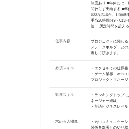
制度あり ■年俸には
関わらず支給する ■年俸
600万の場合、月額基本
手当20時間分9・01
給 所定時間を超える
仕事内容
プロジェクトに関わる
ステークホルダーとの
当して頂きます。
必須スキル
・エクセルでの仕様書
・ゲーム業界、web
プロジェクトマネージ
歓迎スキル
・ランキングトップに
ネージャー経験
・英語ビジネスレベル
求める人物像
・高いコミュニケーシ
関係各部署とのやり取