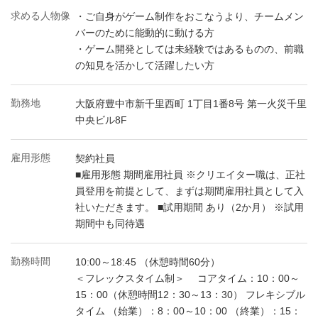
求める人物像
・ご自身がゲーム制作をおこなうより、チームメン
バーのために能動的に動ける方
・ゲーム開発としては未経験ではあるものの、前職
の知見を活かして活躍したい方
勤務地
大阪府豊中市新千里西町 1丁目1番8号 第一火災千里
中央ビル8F
雇用形態
契約社員
■雇用形態 期間雇用社員 ※クリエイター職は、正社
員登用を前提として、まずは期間雇用社員として入
社いただきます。 ■試用期間 あり（2か月） ※試用
期間中も同待遇
勤務時間
10:00～18:45 （休憩時間60分）
＜フレックスタイム制＞ コアタイム：10：00～
15：00（休憩時間12：30～13：30） フレキシブル
タイム （始業）：8：00～10：00 （終業）：15：