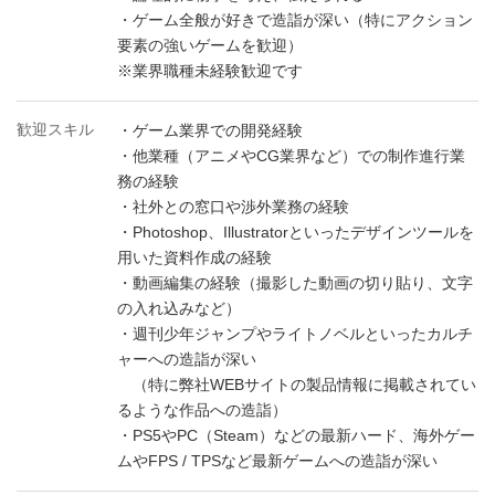
・ゲーム全般が好きで造詣が深い（特にアクション
要素の強いゲームを歓迎）
※業界職種未経験歓迎です
歓迎スキル
・ゲーム業界での開発経験
・他業種（アニメやCG業界など）での制作進行業
務の経験
・社外との窓口や渉外業務の経験
・Photoshop、Illustratorといったデザインツールを
用いた資料作成の経験
・動画編集の経験（撮影した動画の切り貼り、文字
の入れ込みなど）
・週刊少年ジャンプやライトノベルといったカルチ
ャーへの造詣が深い
（特に弊社WEBサイトの製品情報に掲載されてい
るような作品への造詣）
・PS5やPC（Steam）などの最新ハード、海外ゲー
ムやFPS / TPSなど最新ゲームへの造詣が深い