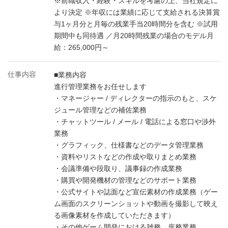
※前職収入・経験・スキルを考慮の上、当社規定に
より決定 ※年収には業績に応じて支給される決算賞
与1ヶ月分と月毎の残業手当20時間分を含む ※試用
期間中も同待遇 ／月20時間残業の場合のモデル月
給：265,000円～
仕事内容
■業務内容
進行管理業務をお任せします
・マネージャー / ディレクターの指示のもと、スケ
ジュール管理などの補佐業務
・チャットツール / メール / 電話による窓口や渉外
業務
・グラフィック、仕様書などのデータ管理業務
・資料やリストなどの作成や取りまとめ業務
・会議準備や段取り、議事録の作成業務
・購買や開発機材の管理などのサポート業務
・公式サイトや誌面など宣伝素材の作成業務（ゲー
ム画面のスクリーンショットや動画を撮影して映え
る画像素材を作成していただきます）
・その他ゲーム開発における雑務、庶務業務