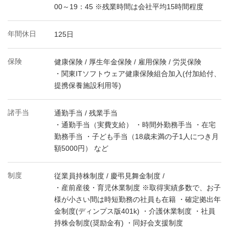
00～19：45 ※残業時間は会社平均15時間程度
年間休日
125日
保険
健康保険 / 厚生年金保険 / 雇用保険 / 労災保険
・関東ITソフトウェア健康保険組合加入(付加給付、
提携保養施設利用等)
諸手当
通勤手当 / 残業手当
・通勤手当（実費支給） ・時間外勤務手当 ・在宅
勤務手当 ・子ども手当（18歳未満の子1人につき月
額5000円） など
制度
従業員持株制度 / 慶弔見舞金制度 /
・産前産後・育児休業制度 ※取得実績多数で、お子
様が小さい間は時短勤務の社員も在籍 ・確定拠出年
金制度(ディンプス版401k) ・介護休業制度 ・社員
持株会制度(奨励金有) ・同好会支援制度