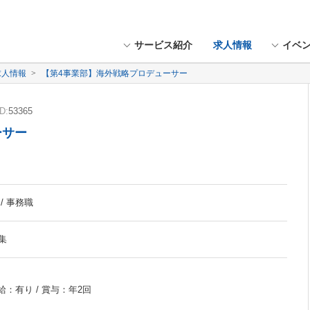
サービス紹介
求人情報
イベ
求人情報
【第4事業部】海外戦略プロデューサー
D:
53365
ーサー
/ 事務職
集
給：有り / 賞与：年2回