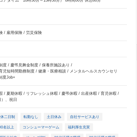
タイム 10時30分～15時30分） 8時間00分 休憩60分
 / 雇用保険 / 労災保険
制度 / 慶弔見舞金制度 / 保養所施設あり /
 育児短時間勤務制度 / 健康・医療相談 / メンタルヘルスカウンセリ
制度Job+
 / 夏期休暇 / リフレッシュ休暇 / 慶弔休暇 / 出産休暇 / 育児休暇 /
日）、祝日
週休二日制
転勤なし
土日休み
自社サービスあり
00名以上
コンシューマーゲーム
福利厚生充実