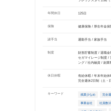
フレックスタイム制（コア
年間休日
125日
保険
健康保険 / 厚生年金保険
諸手当
通勤手当 / 家族手当
制度
財形貯蓄制度 / 退職金
セガマイレージ制度 /
ング / 社内融資 / 副業
休日休暇
有給休暇 / 年末年始休暇
完全週休2日制（土・
キーワード
残業少なめ
完全
事業会社
社員数1