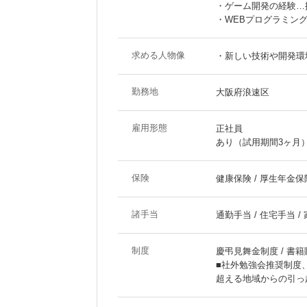
・ゲーム開発の経験…
・WEBプログラミング経
求める人物像
・新しい技術や開発環
勤務地
大阪府浪速区
雇用形態
正社員
あり（試用期間3ヶ月
保険
健康保険 / 厚生年金保険
諸手当
通勤手当 / 住宅手当 /
制度
慶弔見舞金制度 / 書籍
■社外勉強会推奨制度、
超える地域からの引っ