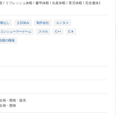
 / リフレッシュ休暇 / 慶弔休暇 / 出産休暇 / 育児休暇 / 完全週休2
転勤なし
土日休み
制作会社
エンタメ
コンシューマーゲーム
スマホ
C++
C＃
代活躍の職場
企画・開発・販売
企画・開発