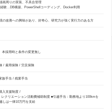
描画周りの実装、不具合管理
験…DB構築、PowerShellコーディング、Docker利用
境の改善への興味があり、好奇心、研究力が強く実行力のある方
） 本採用時と条件の変更無し
 / 雇用保険 / 労災保険
 家族手当 / 残業手当
購入支援制度 /
レクリエーション活動費補助制度 ■引越手当：勤務地より100kmを
越しは一律10万円を支給