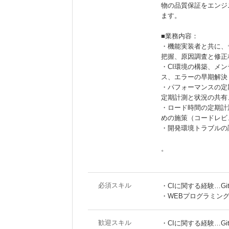
物の品質保証をエンジ
ます。
■業務内容：
・機能実装者と共に、
把握、原因調査と修正
・CI環境の構築、メ
ス、エラーの早期解決
・パフォーマンスの定
定期計測と状況の共有
・ロード時間の定期計
めの施策（コードレビ
・開発環境トラブルの
。
必須スキル
・CIに関する経験…Git
・WEBプログラミング経
歓迎スキル
・CIに関する経験…GitL