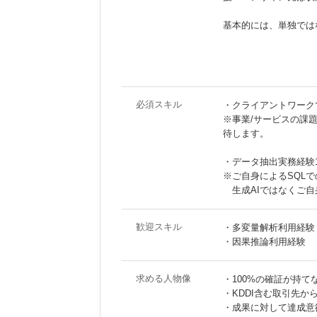
基本的には、単独では
必須スキル
・クライアントワーク
※事業/サービスの課
待します。
・データ抽出実務経験
※ご自身によるSQL
生成AIではなくご自
歓迎スキル
・多変量解析利用経験
・因果推論利用経験
求める人物像
・100%の確証が持
・KDDI含む取引先
・成果に対して達成意