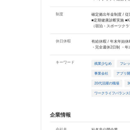
制度
確定拠出年金制度 / 従
■定期健康診断実施 ■K
（宿泊・スポーツクラ
休日休暇
有給休暇 / 年末年始休
・完全週休2日制 ・年末
キーワード
残業少なめ
フレ
事業会社
アプリ
20代活躍の職場
ワークライフバランス
企業情報
会社名
社名非公開企業