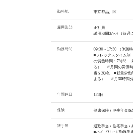
勤務地
東京都品川区
雇用形態
正社員
試用期間3か月（待遇
勤務時間
09:30～17:30 （休憩
■フレックスタイム制 
の労働時間：7時間 
る） ※月間の労働時
当を支給。 ■裁量労
よる） ※月30時間
年間休日
123日
保険
健康保険 / 厚生年金保険
諸手当
通勤手当 / 住宅手当 /
■ハイブリッド勤務手当：