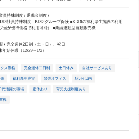
業員持株制度 / 退職金制度 /
DDI社員持株制度、KDDIグループ保険 ■KDDIの福利厚生施設の利用
ブ当が優待価格で利用可能） ■業績連動型自動販売機
暇 / 完全週休2日制（土・日）、祝日
年始休暇（12/29～1/3）
ックス勤務
完全週休二日制
土日休み
自社サービスあり
開発
福利厚生充実
禁煙オフィス
駅5分以内
30代活躍の職場
産休あり
育児支援制度あり
重視