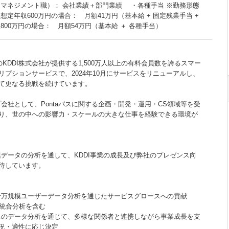
（マネジメント職）： 会社業績＋部門業績 ・各種手当 ※勤務形態
想定年収600万円の場合： 月額41万円（基本給 + 固定残業手当 +
800万円の場合： 月額54万円（基本給 ＋ 各種手当）
社のKDDI株式会社が提供する1,500万人以上の有料会員数を誇るスマー
リプションサービスで、2024年10月にサービスをリニューアルし、
て更なる挑戦を続けています。
プ会社として、Pontaパスに関する企画・開発・運用・CS領域等を受
り、世の中への影響力・スケールの大きな仕事を経験できる環境が
模データの分析を通して、KDDI事業の成長及び弊社のプレゼンス向
待しています。
数千万規模ユーザーデータ分析を通じたサービスグロースへの貢献
の統合分析を含む
ビスのデータ分析を通じて、多様な関係者と連携しながら事業成長を支
況・適性に応じ決定