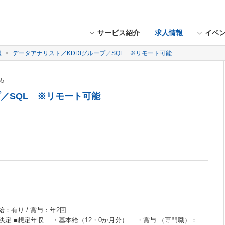
サービス紹介
求人情報
イベ
報
データアナリスト／KDDIグループ／SQL ※リモート可能
55
プ／SQL ※リモート可能
給：有り / 賞与：年2回
決定 ■想定年収 ・基本給（12・0か月分） ・賞与 （専門職）：