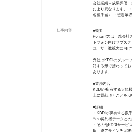
会社業績＋成果評価 
により異なります。 ・
各種手当） ・想定年収
仕事内容
■概要
Pontaパスは、親会
トフォン向けサブスク
ユーザー数拡大に向け
弊社はKDDIのグルー
託する形で携わってお
あります。
■業務内容
KDDIが所有する大規
上に貢献頂くことを期
■詳細
・KDDIが保有する
※au契約者データと
・その他KDDIサー
援 ※アサイン先は状