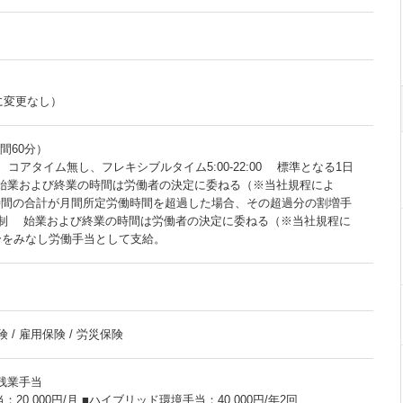
に変更なし）
時間60分）
コアタイム無し、フレキシブルタイム5:00-22:00 標準となる1日
始業および終業の時間は労働者の決定に委ねる（※当社規程によ
間の合計が月間所定労働時間を超過した場合、その超過分の割増手
働制 始業および終業の時間は労働者の決定に委ねる（※当社規程に
分をみなし労働手当として支給。
 / 雇用保険 / 労災保険
 残業手当
20,000円/月 ■ハイブリッド環境手当：40,000円/年2回