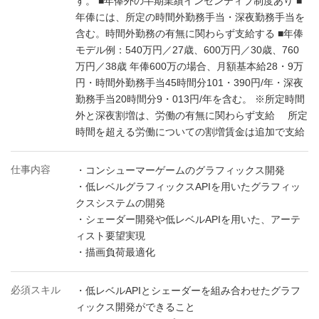
す。 ■年俸外の半期業績インセンティブ制度あり ■
年俸には、所定の時間外勤務手当・深夜勤務手当を
含む。時間外勤務の有無に関わらず支給する ■年俸
モデル例：540万円／27歳、600万円／30歳、760
万円／38歳 年俸600万の場合、月額基本給28・9万
円・時間外勤務手当45時間分101・390円/年・深夜
勤務手当20時間分9・013円/年を含む。 ※所定時間
外と深夜割増は、労働の有無に関わらず支給 所定
時間を超える労働についての割増賃金は追加で支給
仕事内容
・コンシューマーゲームのグラフィックス開発
・低レベルグラフィックスAPIを用いたグラフィッ
クスシステムの開発
・シェーダー開発や低レベルAPIを用いた、アーテ
ィスト要望実現
・描画負荷最適化
必須スキル
・低レベルAPIとシェーダーを組み合わせたグラフ
ィックス開発ができること