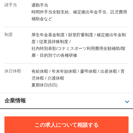
諸手当
通勤手当
時間外手当全額支給、確定拠出年金手当、託児費用
補助金など
制度
厚生年金基金制度 / 財形貯蓄制度 / 確定拠出年金制
度 / 従業員持株制度 /
社内特別表彰/コナミスポーツ利用費用全額補助/階
層・目的別での各種研修
休日休暇
有給休暇 / 年末年始休暇 / 慶弔休暇 / 出産休暇 / 育
児休暇 / 介護休暇
夏期休日(5日)
企業情報
この求人について相談する