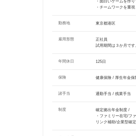
・面白いゲームを作り
・チームワークを重視
勤務地
東京都港区
雇用形態
正社員
試用期間は３か月です
年間休日
125日
保険
健康保険 / 厚生年金保険
諸手当
通勤手当 / 残業手当
制度
確定拠出年金制度 /
・ファミリー在宅/フ
リンク補助/企業型確