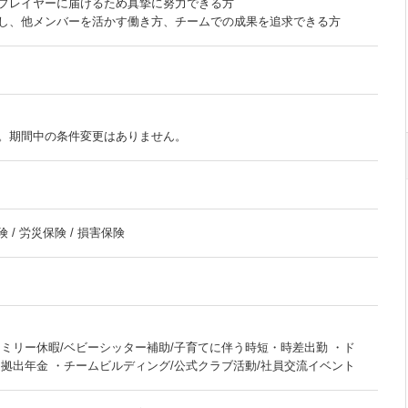
プレイヤーに届けるため真摯に努力できる方
し、他メンバーを活かす働き方、チームでの成果を追求できる方
。期間中の条件変更はありません。
 / 労災保険 / 損害保険
ァミリー休暇/ベビーシッター補助/子育てに伴う時短・時差出勤 ・ド
定拠出年金 ・チームビルディング/公式クラブ活動/社員交流イベント