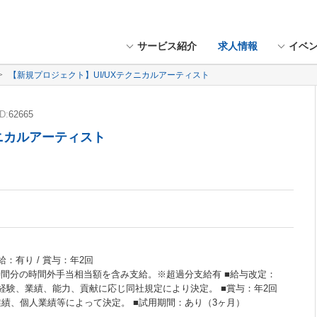
サービス紹介
求人情報
イベ
【新規プロジェクト】UI/UXテクニカルアーティスト
D:
62665
クニカルアーティスト
給：有り / 賞与：年2回
5時間分の時間外手当相当額を含み支給。※超過分支給有 ■給与改定：
・経験、業績、能力、貢献に応じ同社規定により決定。 ■賞与：年2回
業績、個人業績等によって決定。 ■試用期間：あり（3ヶ月）