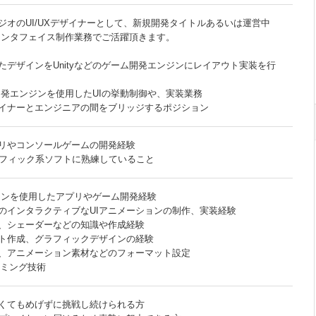
ジオのUI/UXデザイナーとして、新規開発タイトルあるいは運営中
インタフェイス制作業務でご活躍頂きます。
たデザインをUnityなどのゲーム開発エンジンにレイアウト実装を行
ム開発エンジンを使用したUIの挙動制御や、実装業務
ザイナーとエンジニアの間をブリッジするポジション
リやコンソールゲームの開発経験
どグラフィック系ソフトに熟練していること
ンジンを使用したアプリやゲーム開発経験
のインタラクティブなUIアニメーションの制作、実装経験
、シェーダーなどの知識や作成経験
ット作成、グラフィックデザインの経験
ャ、アニメーション素材などのフォーマット設定
ラミング技術
くてもめげずに挑戦し続けられる方