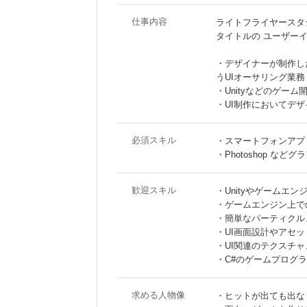
仕事内容
ライトフライヤースタ
タイトルの ユーザー
・デザイナーが制作し
うUIオーサリング業務
・Unityなどのゲー
・UI制作においてデ
必須スキル
・スマートフォンアプ
・Photoshop な
歓迎スキル
・Unityやゲームエ
・ゲームエンジン上で
・簡単なパーティクル
・UI画面設計やアセ
・UI関連のテクスチ
・C#のゲームプログ
求める人物像
・ヒットが出ても出な