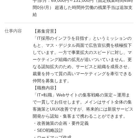
手当/月：69,000円～131,000円（固定残業時間45時
間0分/月） 超過した時間外労働の残業手当は追加支
給
仕事内容
【募集背景】
「IT採用のインフラを目指す」というミッションの
もと、マス・デジタル両面で広告宣伝費を積極投下
しています。一方で事業拡大のスピードに対し、マ
ーケティング組織の拡充が追いついていません。更
なる認知拡大のため、サービスと組織を成長させ、
裁量を持って質の高いマーケティングを牽引できる
仲間を募集します。
【職務内容】
「IT×転職」Webサイトの集客戦略の策定～運用ま
で一貫してお任せします。メインはサイト全体の集
客施策とUIUX改善ですが、将来的には新規サービス
開発から認知・集客まで携わることができます。
・改善施策の企画・要件定義
・SEO戦略設計
・ロードマップ作成