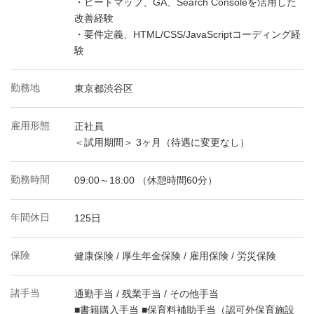
・ヒートマップ、GA、Search Consoleを活用した
改善経験
・要件定義、HTML/CSS/JavaScriptコーディング経
験
勤務地
東京都渋谷区
雇用形態
正社員
＜試用期間＞ 3ヶ月（待遇に変更なし）
勤務時間
09:00～18:00 （休憩時間60分）
年間休日
125日
保険
健康保険 / 厚生年金保険 / 雇用保険 / 労災保険
諸手当
通勤手当 / 残業手当 / その他手当
■書籍購入手当 ■保育料補助手当（認可外保育施設