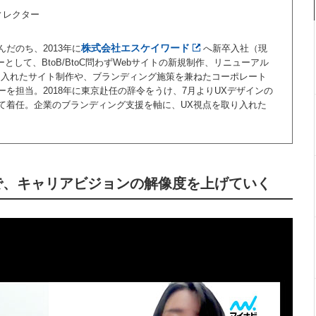
ィレクター
株式会社エスケイワード
だのち、2013年に
へ新卒入社（現
として、BtoB/BtoC問わずWebサイトの新規制作、リニューアル
り入れたサイト制作や、ブランディング施策を兼ねたコーポレート
を担当。2018年に東京赴任の辞令をうけ、7月よりUXデザインの
て着任。企業のブランディング支援を軸に、UX視点を取り入れた
で、キャリアビジョンの解像度を上げていく