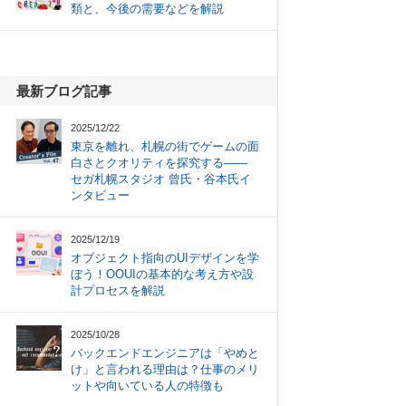
類と、今後の需要などを解説
最新ブログ記事
2025/12/22
東京を離れ、札幌の街でゲームの面
白さとクオリティを探究する――
セガ札幌スタジオ 曾氏・谷本氏イ
ンタビュー
2025/12/19
オブジェクト指向のUIデザインを学
ぼう！OOUIの基本的な考え方や設
計プロセスを解説
2025/10/28
バックエンドエンジニアは「やめと
け」と言われる理由は？仕事のメリ
ットや向いている人の特徴も