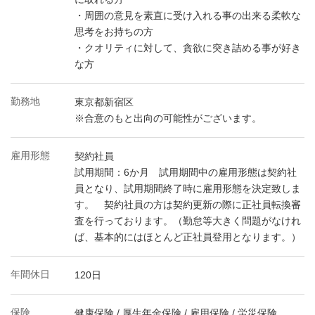
・周囲の意見を素直に受け入れる事の出来る柔軟な
思考をお持ちの方
・クオリティに対して、貪欲に突き詰める事が好き
な方
勤務地
東京都新宿区
※合意のもと出向の可能性がございます。
雇用形態
契約社員
試用期間：6か月 試用期間中の雇用形態は契約社
員となり、試用期間終了時に雇用形態を決定致しま
す。 契約社員の方は契約更新の際に正社員転換審
査を行っております。（勤怠等大きく問題がなけれ
ば、基本的にはほとんど正社員登用となります。）
年間休日
120日
保険
健康保険 / 厚生年金保険 / 雇用保険 / 労災保険