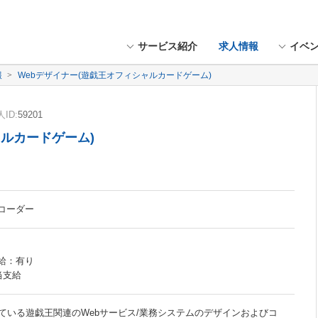
サービス紹介
求人情報
イベ
報
Webデザイナー(遊戯王オフィシャルカードゲーム)
ID:
59201
ャルカードゲーム)
bコーダー
昇給：有り
当支給
ている遊戯王関連のWebサービス/業務システムのデザインおよびコ