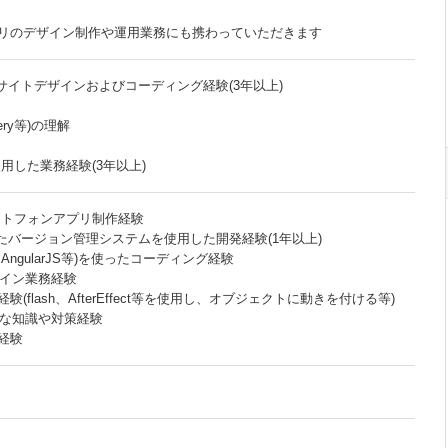
リのデザイン制作や運用業務にも携わっていただきます
/サイトデザインおよびコーディング経験(3年以上)
uery等)の理解
を使用した業務経験(3年以上)
マートフォンアプリ制作経験
ubを使ったバージョン管理システムを使用した開発経験(1年以上)
uery、AngularJS等)を使ったコーディング経験
のデザイン業務経験
(flash、AfterEffect等を使用し、オブジェクトに動きを付ける等)
的な知識や対策経験
経験