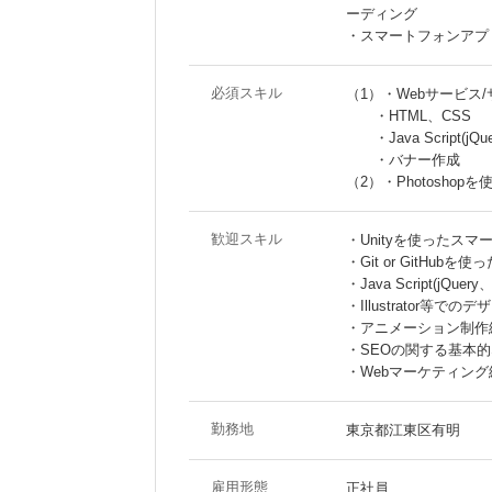
ーディング
・スマートフォンアプ
必須スキル
（1）・Webサービス
・HTML、CSS
・Java Script(jQ
・バナー作成
（2）・Photoshop
歓迎スキル
・Unityを使ったス
・Git or GitH
・Java Script(jQ
・Illustrator等で
・アニメーション制作経験
・SEOの関する基本
・Webマーケティング
勤務地
東京都江東区有明
雇用形態
正社員