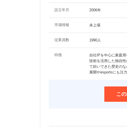
設立年月
2006年
市場情報
未上場
従業員数
1990人
特徴
自社IPを中心に家庭
技術を活用した独自性
て紡いできた歴史のな
展開やesportsにも注
この