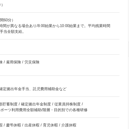
件）
時間60分）
間が異なる場合あり/8:00始業から10:00始業まで。平均残業時間
外手当全額支給。
 / 雇用保険 / 労災保険
確定拠出年金手当、託児費用補助金など
形貯蓄制度 / 確定拠出年金制度 / 従業員持株制度 /
スポーツ利用費用全額補助/階層・目的別での各種研修
 / 慶弔休暇 / 出産休暇 / 育児休暇 / 介護休暇