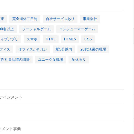
歓迎
完全週休二日制
自社サービスあり
事業会社
00名以上
ソーシャルゲーム
コンシューマーゲーム
ティブアプリ
スマホ
HTML
HTML5
CSS
フィス
オフィスがきれい
駅5分以内
20代活躍の職場
女性社員活躍の職場
ユニークな職場
産休あり
テインメント
ンメント事業