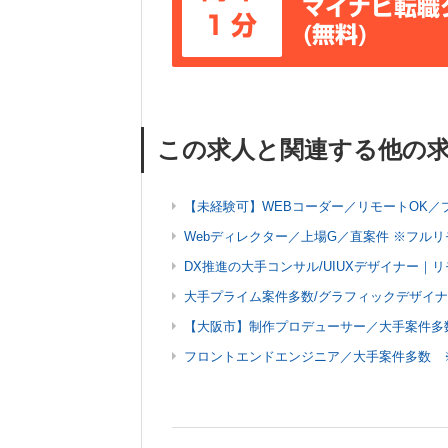
マイナビ転職
1分
(無料)
この求人と関連する他の
【未経験可】WEBコーダー／リモートOK／
Webディレクター／上場G／直案件 ※フル
DX推進の大手コンサル/UIUXデザイナー｜
大手プライム案件多数/グラフィックデザイ
【大阪市】制作プロデューサー／大手案件多数
フロントエンドエンジニア／大手案件多数 