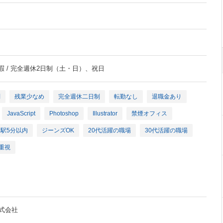
暇 / 完全週休2日制（土・日）、祝日
問
残業少なめ
完全週休二日制
転勤なし
退職金あり
JavaScript
Photoshop
Illustrator
禁煙オフィス
駅5分以内
ジーンズOK
20代活躍の職場
30代活躍の職場
重視
式会社