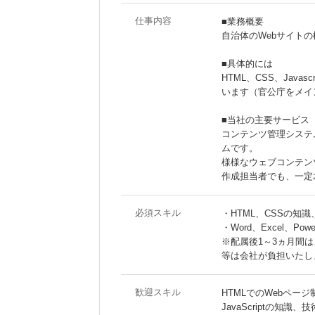
仕事内容
■業務概要
自治体のWebサイト
■具体的には
HTML、CSS、Jav
います（官公庁をメイ
■当社の主要サービス
コンテンツ管理システム
ムです。
様様なウェブコンテン
作成担当者でも、一定
必須スキル
・HTML、CSSの知
・Word、Excel、Po
※配属後1～3ヵ月間
等は会社が負担いたし
歓迎スキル
HTMLでのWebペー
JavaScriptの知識、技