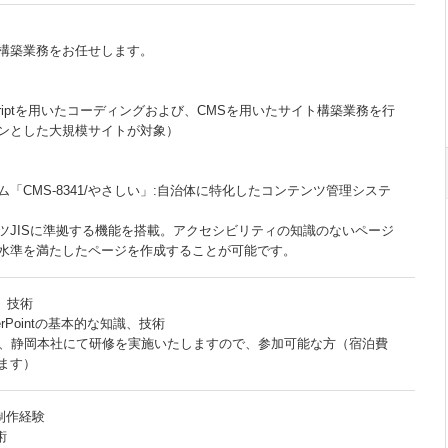
の構築業務をお任せします。
ascriptを用いたコーディングおよび、CMSを用いたサイト構築業務を行
ンとした大規模サイトが対象）
「CMS-8341/やさしい」:自治体に特化したコンテンツ管理システ
ツJISに準拠する機能を搭載。アクセシビリティの知識のないページ
水準を満たしたページを作成することが可能です。
識、技術
werPointの基本的な知識、技術
は、静岡本社にて研修を実施いたしますので、参加可能な方（宿泊費
ます）
ジ制作経験
術