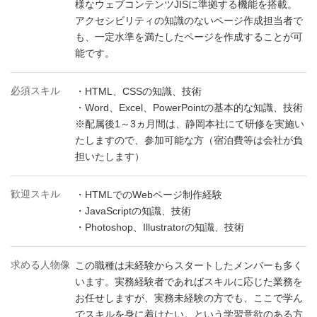
様なウェブコンテンツJISに準拠する機能を搭載。
アクセシビリティの知識のないページ作成担当者で
も、一定水準を満たしたページを作成することが可
能です。
必須スキル
・HTML、CSSの知識、技術
・Word、Excel、PowerPointの基本的な知識、技術
※配属後1～3ヵ月間は、静岡本社にて研修を実施い
たしますので、参加可能な方（宿泊費等は会社が負
担いたします）
歓迎スキル
・HTMLでのWebページ制作経験
・JavaScriptの知識、技術
・Photoshop、Illustratorの知識、技術
求める人物像
この職種は未経験からスタートしたメンバーも多く
います。実務経験者であればスキルに応じた業務を
お任せしますが、実務未経験の方でも、ここで学ん
でスキルを身に着けたい。という学習意欲のある方