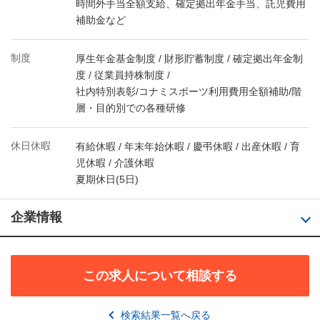
時間外手当全額支給、確定拠出年金手当、託児費用
補助金など
制度
厚生年金基金制度 / 財形貯蓄制度 / 確定拠出年金制
度 / 従業員持株制度 /
社内特別表彰/コナミスポーツ利用費用全額補助/階
層・目的別での各種研修
休日休暇
有給休暇 / 年末年始休暇 / 慶弔休暇 / 出産休暇 / 育
児休暇 / 介護休暇
夏期休日(5日)
企業情報
この求人について相談する
検索結果一覧へ戻る