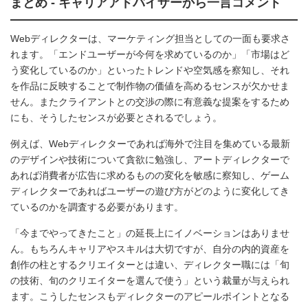
まとめ - キャリアアドバイザーから一言コメント
Webディレクターは、マーケティング担当としての一面も要求さ
れます。「エンドユーザーが今何を求めているのか」「市場はど
う変化しているのか」といったトレンドや空気感を察知し、それ
を作品に反映することで制作物の価値を高めるセンスが欠かせま
せん。またクライアントとの交渉の際に有意義な提案をするため
にも、そうしたセンスが必要とされるでしょう。
例えば、Webディレクターであれば海外で注目を集めている最新
のデザインや技術について貪欲に勉強し、アートディレクターで
あれば消費者が広告に求めるものの変化を敏感に察知し、ゲーム
ディレクターであればユーザーの遊び方がどのように変化してき
ているのかを調査する必要があります。
「今までやってきたこと」の延長上にイノベーションはありませ
ん。もちろんキャリアやスキルは大切ですが、自分の内的資産を
創作の柱とするクリエイターとは違い、ディレクター職には「旬
の技術、旬のクリエイターを選んで使う」という裁量が与えられ
ます。こうしたセンスもディレクターのアピールポイントとなる