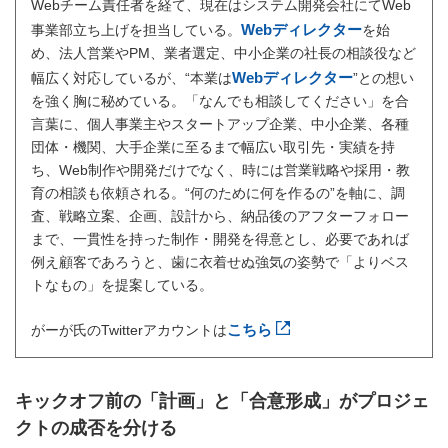
Webチーム責任者を経て、現在はシステム開発会社にてWeb
Webディレクター
事業部立ち上げを担当している。
を始
め、法人営業やPM、業者選定、中小企業の社長の相談役など
Webディレクター
幅広く対応しているが、“本業は
”との想い
を強く胸に秘めている。「なんでも相談してください」を合
言葉に、個人事業主やスタートアップ企業、中小企業、各種
団体・機関、大手企業に至るまで幅広い取引先・実績を持
ち、Web制作や開発だけでなく、時には営業戦略や採用・教
育の相談も依頼される。“何のために何を作るの”を軸に、調
査、戦略立案、企画、設計から、納品後のアフターフォロー
まで、一貫性を持った制作・開発を得意とし、必要であれば
例え顧客であろうと、歯に衣着せぬ強気の姿勢で「よりベス
トなもの」を提案している。
こちら
がーが氏のTwitterアカウントは
キックオフ前の「計画」と「合意形成」がプロジェ
クトの成否を分ける