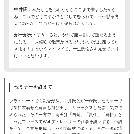
中井氏：
私たちも怒られながらここまで来ましたから
ね。これでどうですか？と出して怒られて、一生懸命考
えて調べて、でもやっぱり怒られたりして。
がーが氏：
そうすると、やがて腹を割って話せるよう
になる。「未経験で迷惑かけると思うので先に謝ってお
きます！」というマインドで、一生懸命さを見せていけ
ばいいと思います。
セミナーを終えて
プライベートでも親交が深い中井氏とがーが氏。セミナーで
は歯に衣着せぬ発言も飛び出し、リラックスした雰囲気で進
められた。その一方で、両氏は「自覚」「責任」「覚悟」と
いったフレーズでWebディレクターの仕事を説明する。仮説
を立て、合意を形成し、不測の事態に備える。その一連の流