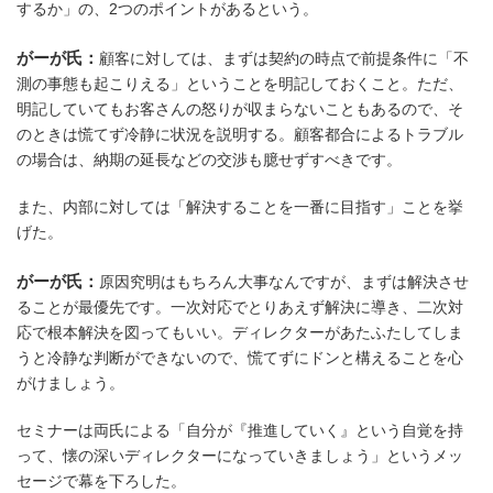
するか」の、2つのポイントがあるという。
がーが氏：
顧客に対しては、まずは契約の時点で前提条件に「不
測の事態も起こりえる」ということを明記しておくこと。ただ、
明記していてもお客さんの怒りが収まらないこともあるので、そ
のときは慌てず冷静に状況を説明する。顧客都合によるトラブル
の場合は、納期の延長などの交渉も臆せずすべきです。
また、内部に対しては「解決することを一番に目指す」ことを挙
げた。
がーが氏：
原因究明はもちろん大事なんですが、まずは解決させ
ることが最優先です。一次対応でとりあえず解決に導き、二次対
応で根本解決を図ってもいい。ディレクターがあたふたしてしま
うと冷静な判断ができないので、慌てずにドンと構えることを心
がけましょう。
セミナーは両氏による「自分が『推進していく』という自覚を持
って、懐の深いディレクターになっていきましょう」というメッ
セージで幕を下ろした。