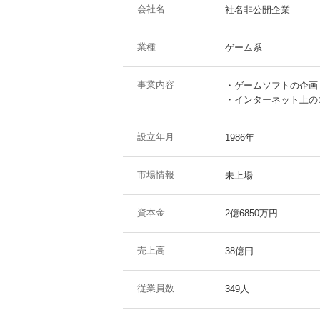
会社名
社名非公開企業
業種
ゲーム系
事業内容
・ゲームソフトの企画
・インターネット上の
設立年月
1986年
市場情報
未上場
資本金
2億6850万円
売上高
38億円
従業員数
349人