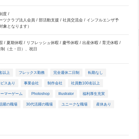
度 /
ーツクラブ法人会員 / 部活動支援 / 社員交流会 / インフルエンザ予
対象となります）
 / 夏期休暇 / リフレッシュ休暇 / 慶弔休暇 / 出産休暇 / 育児休暇 /
2日制（土・日）、祝日
名以上
フレックス勤務
完全週休二日制
転勤なし
ービスあり
事業会社
制作会社
社員数100名以上
ューマーゲーム
Photoshop
Illustrator
福利厚生充実
代活躍の職場
30代活躍の職場
ユニークな職場
産休あり