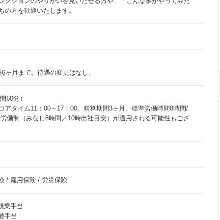
レクションのやりがいを見いだせる方や、「こんな事がやってみた
ちの方を歓迎いたします。
長6ヶ月まで。待遇の変更はなし。
時間60分）
アタイム11：00～17：00。精算期間3ヶ月。標準労働時間8時間/
量労働制（みなし8時間／10時出社目安）が適用される可能性もござ
 / 雇用保険 / 労災保険
 残業手当
距離手当