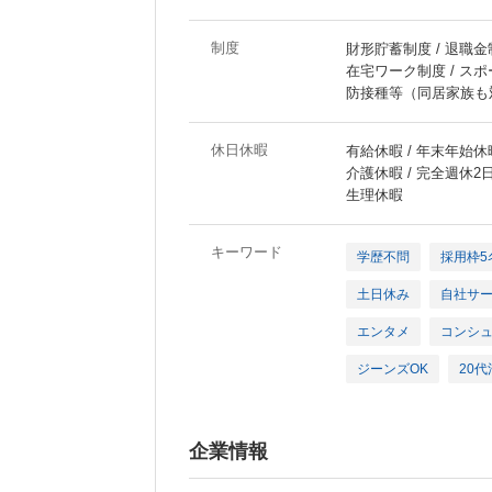
制度
財形貯蓄制度 / 退職金制
在宅ワーク制度 / スポ
防接種等（同居家族も
休日休暇
有給休暇 / 年末年始休暇
介護休暇 / 完全週休
生理休暇
キーワード
学歴不問
採用枠5
土日休み
自社サ
エンタメ
コンシ
ジーンズOK
20
企業情報