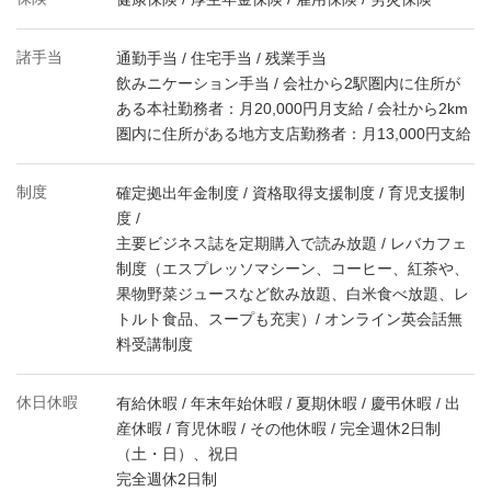
諸手当
通勤手当 / 住宅手当 / 残業手当
飲みニケーション手当 / 会社から2駅圏内に住所が
ある本社勤務者：月20,000円月支給 / 会社から2km
圏内に住所がある地方支店勤務者：月13,000円支給
制度
確定拠出年金制度 / 資格取得支援制度 / 育児支援制
度 /
主要ビジネス誌を定期購入で読み放題 / レバカフェ
制度（エスプレッソマシーン、コーヒー、紅茶や、
果物野菜ジュースなど飲み放題、白米食べ放題、レ
トルト食品、スープも充実）/ オンライン英会話無
料受講制度
休日休暇
有給休暇 / 年末年始休暇 / 夏期休暇 / 慶弔休暇 / 出
産休暇 / 育児休暇 / その他休暇 / 完全週休2日制
（土・日）、祝日
完全週休2日制