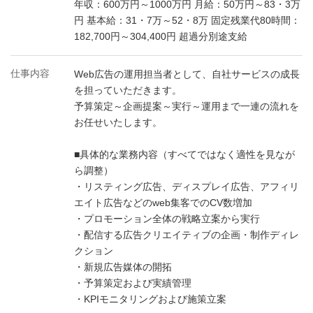
年収：600万円～1000万円 月給：50万円～83・3万
円 基本給：31・7万～52・8万 固定残業代80時間：
182,700円～304,400円 超過分別途支給
仕事内容
Web広告の運用担当者として、自社サービスの成長
を担っていただきます。
予算策定～企画提案～実行～運用まで一連の流れを
お任せいたします。
■具体的な業務内容（すべてではなく適性を見なが
ら調整）
・リスティング広告、ディスプレイ広告、アフィリ
エイト広告などのweb集客でのCV数増加
・プロモーション全体の戦略立案から実行
・配信する広告クリエイティブの企画・制作ディレ
クション
・新規広告媒体の開拓
・予算策定および実績管理
・KPIモニタリングおよび施策立案