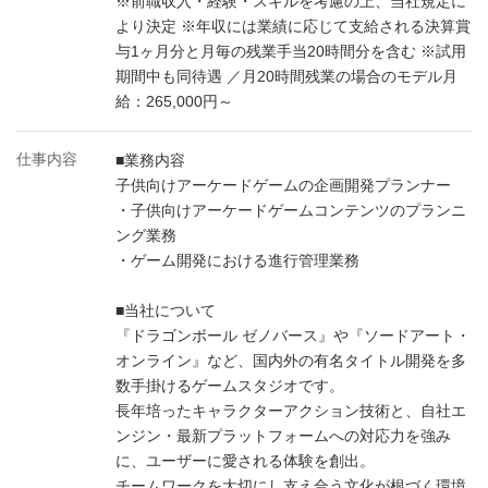
※前職収入・経験・スキルを考慮の上、当社規定に
より決定 ※年収には業績に応じて支給される決算賞
与1ヶ月分と月毎の残業手当20時間分を含む ※試用
期間中も同待遇 ／月20時間残業の場合のモデル月
給：265,000円～
仕事内容
■業務内容
子供向けアーケードゲームの企画開発プランナー
・子供向けアーケードゲームコンテンツのプランニ
ング業務
・ゲーム開発における進行管理業務
■当社について
『ドラゴンボール ゼノバース』や『ソードアート・
オンライン』など、国内外の有名タイトル開発を多
数手掛けるゲームスタジオです。
長年培ったキャラクターアクション技術と、自社エ
ンジン・最新プラットフォームへの対応力を強み
に、ユーザーに愛される体験を創出。
チームワークを大切にし支え合う文化が根づく環境