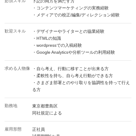
必須スキル
下記の両方を満たす方
・コンテンツマーケティングの実務経験
・メディアでの校正/編集/ディレクション経験
歓迎スキル
・デザイナーやライターとの協業経験
・HTMLの知識
・wordpressでの入稿経験
・Google Analyticsや分析ツールの利用経験
求める人物像
・自ら考え、行動に移すことが出来る方
・柔軟性を持ち、自ら考え行動ができる方
・さまざま部署とのやり取りを協調性を持って行え
る方
勤務地
東京都豊島区
同社規定による
雇用形態
正社員