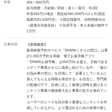
年収
456～800万円
給与形態：月給制 / 昇給：有り / 賞与：年2回
年収456万の場合：固定給380,000円×12ヵ月(固定
残業代83,500円含） ※固定残業代：35時間相当分
（超過分別途支給） ※住居手当：本人名義の物件で
1万円
仕事内容
【業務概要】
薬局検索予約サービス『EPARKくすりの窓口』は累
計1,000万予約を突破、電子お薬手帳アプリ
「EPARKお薬手帳」は350万DLを超え、主軸である
メディア事業がさらに成長し続けている中、『薬の
お悩み事の窓口』を目指して『必要としている人に
喜んでもらえる情報を発信する』を信念に、専門家
の監修の下で、読者に正しく最適な情報を届けるコ
ンテンツ事業の価値最大化と事業の拡大を進めてい
ます。
ユーザーのニーズを読み取り最適なコンテンツを作
成していきながら、より選ばれるための改善や新し