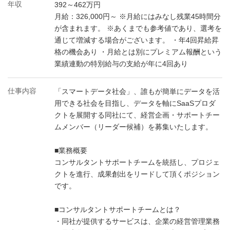
年収
392～462万円
月給：326,000円～ ※月給にはみなし残業45時間分
が含まれます。 ※あくまでも参考値であり、選考を
通じて増減する場合がございます。 ・年4回昇給昇
格の機会あり ・月給とは別にプレミアム報酬という
業績連動の特別給与の支給が年に4回あり
仕事内容
「スマートデータ社会」、誰もが簡単にデータを活
用できる社会を目指し、データを軸にSaaSプロダ
クトを展開する同社にて、経営企画・サポートチー
ムメンバー（リーダー候補）を募集いたします。
■業務概要
コンサルタントサポートチームを統括し、プロジェ
クトを進行、成果創出をリードして頂くポジション
です。
■コンサルタントサポートチームとは？
・同社が提供するサービスは、企業の経営管理業務