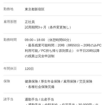
勤務地
東京都新宿区
雇用形態
正社員
試用期間3ヶ月（条件変更無し）
勤務時間
09:00～18:00 （休憩時間60分）
・最長残業可能時間：20時（8時50分～20時のみPC
利用可能／PC持ち帰り原則禁止） ※平日20時以降
の残業は完全申請制
年間休日
120日
保険
健康保険 / 厚生年金保険 / 雇用保険 / 労災保険
・各種社会保険完備
諸手当
通勤手当 / 出産手当
・通勤手当：全額支給 ・住宅手当：30,000円～※