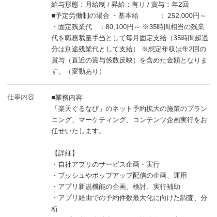
給与形態：月給制 / 昇給：有り / 賞与：年2回
■予定労働制の場合 ・基本給 ： 252,000円～
・固定残業代 ：80,100円～ ※35時間相当の残業
代を職務裁量手当として毎月固定支給（35時間超過
分は別途残業代として支給） ※想定年収は年2回の
賞与（直近の賞与係数反映）を含めた金額となりま
す。（変動あり）
仕事内容
■業務内容
「楽天ぐるなび」のネット予約拡大の施策のプラン
ニング、マーケティング、コンテンツ企画実行をお
任せいたします。
【詳細】
・自社アプリのサービス企画・実行
・プッシュやポップアップ配信の企画、運用
・アプリ新規機能の企画、検討、実行補助
・アプリ経由での予約件数最大化に向けた調査、分
析