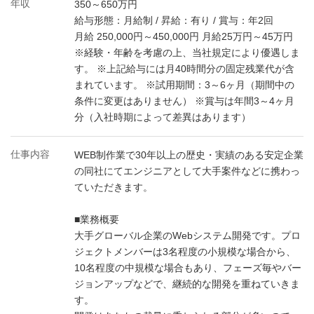
年収
350～650万円
給与形態：月給制 / 昇給：有り / 賞与：年2回
月給 250,000円～450,000円 月給25万円～45万円
※経験・年齢を考慮の上、当社規定により優遇しま
す。 ※上記給与には月40時間分の固定残業代が含
まれています。 ※試用期間：3～6ヶ月（期間中の
条件に変更はありません） ※賞与は年間3～4ヶ月
分（入社時期によって差異はあります）
仕事内容
WEB制作業で30年以上の歴史・実績のある安定企業
の同社にてエンジニアとして大手案件などに携わっ
ていただきます。
■業務概要
大手グローバル企業のWebシステム開発です。プロ
ジェクトメンバーは3名程度の小規模な場合から、
10名程度の中規模な場合もあり、フェーズ毎やバー
ジョンアップなどで、継続的な開発を重ねていきま
す。