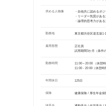
求める人物像
・自他共に認めるポジ
・リーダー気質がある
・論理的思考力がある
勤務地
東京都渋谷区道玄坂1-1
雇用形態
正社員
試用期間3か月（条件
勤務時間
11:00～20:00 （休憩
11:00 - 20:00（休憩
年間休日
125日
保険
健康保険 / 厚生年金保険
諸手当
通勤手当 / 住宅手当 /