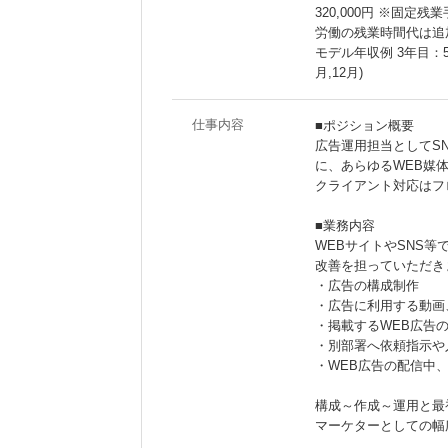
320,000円 ※固定残
労働の残業時間代は追加
モデル年収例 3年目：5
月,12月)
仕事内容
■ポジション概要
広告運用担当としてSNS広告
に、あらゆるWEB媒
クライアント対応はフ
■業務内容
WEBサイトやSNS
改善を担っていただき
・広告の構成制作
・広告に利用する動画
・掲載するWEB広告
・別部署へ依頼指示や
・WEB広告の配信中
構成～作成～運用と最
マーケターとしての幅