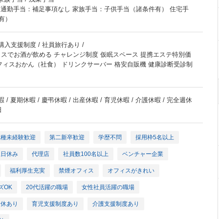
 通勤手当：補足事項なし 家族手当：子供手当（諸条件有） 住宅手
有）
購入支援制度 / 社員旅行あり /
ィスでお酒が飲める チャレンジ制度 仮眠スペース 提携エステ特別価
フィスおかん（社食） ドリンクサーバー 格安自販機 健康診断受診制
 / 夏期休暇 / 慶弔休暇 / 出産休暇 / 育児休暇 / 介護休暇 / 完全週休
日
職種未経験歓迎
第二新卒歓迎
学歴不問
採用枠5名以上
土日休み
代理店
社員数100名以上
ベンチャー企業
福利厚生充実
禁煙オフィス
オフィスがきれい
ズOK
20代活躍の職場
女性社員活躍の職場
産休あり
育児支援制度あり
介護支援制度あり