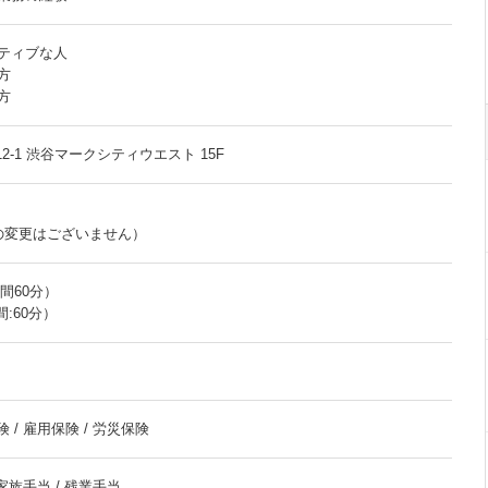
ティブな人
方
方
2-1 渋谷マークシティウエスト 15F
の変更はございません）
時間60分）
時間:60分）
 / 雇用保険 / 労災保険
 家族手当 / 残業手当