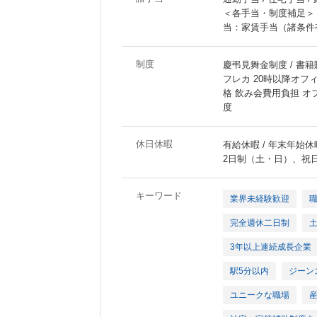
＜各手当・制度補足＞
当：家賃手当（諸条件
制度
慶弔見舞金制度 / 書籍
フレカ 20時以降オフ
格 飲み会費用負担 オ
度
休日休暇
有給休暇 / 年末年始休暇
2日制（土・日）、祝
キーワード
業界未経験歓迎
完全週休二日制
3年以上連続成長企業
駅5分以内
ジーン
ユニークな職場