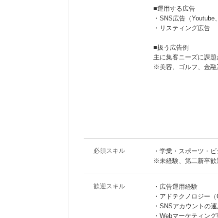
■運用する広告
・SNS広告（Youtube、T
・リスティング広告
■扱う広告例
主に集客ニーズに課題
※美容、ゴルフ、金融
必須スキル
・学業・スポーツ・ビ
※未経験、第二新卒歓
歓迎スキル
・広告運用経験
・アドテクノロジー（Goo
・SNSアカウントの
・Webマーケティン