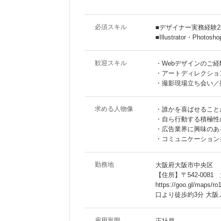
必須スキル
■デザイナー実務経験
■Illustrator・P
歓迎スキル
・Webデザインのご経
・アートディレクショ
・撮影現場立ち会い／
求める人物像
・誰かを喜ばせること
・自ら行動する積極性
・広告業界に興味のあ
・コミュニケーション
勤務地
大阪府大阪市中央区
【住所】〒542-008
https://goo.gl/
口より徒歩約3分 大阪
雇用形態
正社員