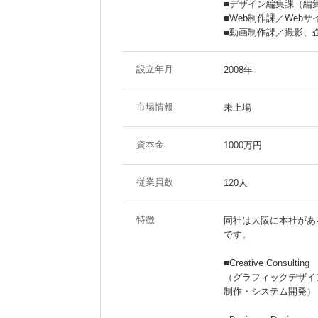
■デザイン編集課（編
■Web制作課／Web
■動画制作課／撮影、
設立年月
2008年
市場情報
未上場
資本金
1000万円
従業員数
120人
特徴
同社は大阪に本社があ
です。
■Creative Consulting
（グラフィックデザイ
制作・システム開発）