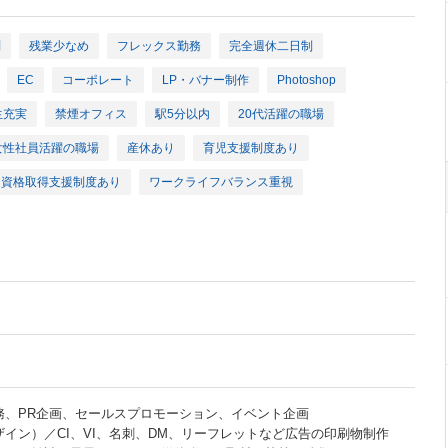
問
残業少なめ
フレックス勤務
完全週休二日制
EC
コーポレート
LP・バナー制作
Photoshop
生充実
禁煙オフィス
駅5分以内
20代活躍の職場
女性社員活躍の職場
産休あり
育児支援制度あり
資格取得支援制度あり
ワークライフバランス重視
務、PR企画、セールスプロモーション、イベント企画
ザイン）／CI、VI、名刺、DM、リーフレットなど広告の印刷物制作