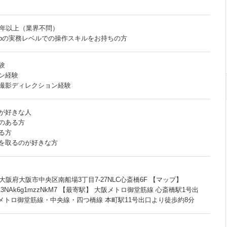
2年以上（業界不問）
hotoshopの実務レベルでの操作スキルをお持ちの方
験
ン経験
撮影ディレクション経験
が好きな人
のある方
る方
を取るのが好きな方
1 大阪府大阪市中央区南船場3丁目7-27NLC心斎橋6F 【マップ】
maps/ro13NAk6g1mzzNkM7 【最寄駅】 大阪メトロ御堂筋線 心斎橋駅1号出
メトロ御堂筋線・中央線・四つ橋線 本町駅11号出口より徒歩約8分