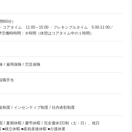
時間60分）
アタイム 11:00～15:00 ・フレキシブルタイム 5:00-11:00／
■1日の基準労働時時間：８時間（休憩はコアタイム中の１時間）
 / 雇用保険 / 労災保険
 役職手当
金制度 / インセンティブ制度 / 社内表彰制度
暇 / 夏期休暇 / 慶弔休暇 / 完全週休2日制（土・日）、祝日
暇 ■積立休暇 ■産前産後休暇 ■介護休業