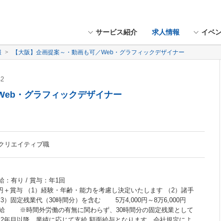
サービス紹介
求人情報
イベ
報
【大阪】企画提案～・動画も可／Web・グラフィックデザイナー
42
Web・グラフィックデザイナー
紙系クリエイティブ職
給：有り / 賞与：年1回
万円＋賞与 （1）経験・年齢・能力を考慮し決定いたします （2）諸手
3）固定残業代（30時間分）を含む 5万4,000円～8万6,000円
 ※時間外労働の有無に関わらず、30時間分の固定残業として
年目以降、業績に応じて支給 額面給与となります。会社規定によ