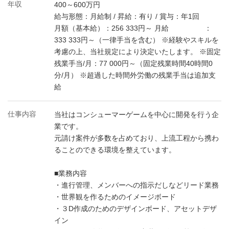
年収
400～600万円
給与形態：月給制 / 昇給：有り / 賞与：年1回
月額（基本給）：256 333円～ 月給 ：
333 333円～（一律手当を含む） ※経験やスキルを
考慮の上、当社規定により決定いたします。 ※固定
残業手当/月：77 000円～（固定残業時間40時間0
分/月） ※超過した時間外労働の残業手当は追加支
給
仕事内容
当社はコンシューマーゲームを中心に開発を行う企
業です。
元請け案件が多数を占めており、上流工程から携わ
ることのできる環境を整えています。
■業務内容
・進行管理、メンバーへの指示だしなどリード業務
・世界観を作るためのイメージボード
・３D作成のためのデザインボード、アセットデザ
イン