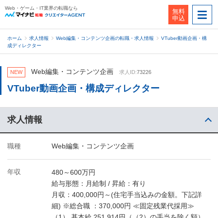
Web・ゲーム・IT業界の転職なら
無料
申込
ホーム
求人情報
Web編集・コンテンツ企画の転職・求人情報
VTuber動画企画・構
成ディレクター
Web編集・コンテンツ企画
NEW
求人ID:
73226
VTuber動画企画・構成ディレクター
求人情報
職種
Web編集・コンテンツ企画
年収
480～600万円
給与形態：月給制 / 昇給：有り
月収：400,000円～(住宅手当込みの金額。下記詳
細) ※総合職 ：370,000円 ≪固定残業代採用≫
（1） 基本給 251,914円（（2）の手当を除く額）