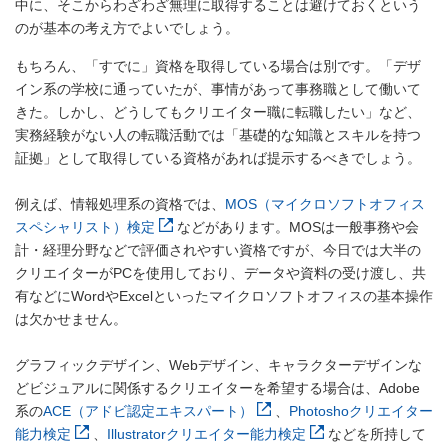
中に、そこからわざわざ無理に取得することは避けておくという
のが基本の考え方でよいでしょう。
もちろん、「すでに」資格を取得している場合は別です。「デザ
イン系の学校に通っていたが、事情があって事務職として働いて
きた。しかし、どうしてもクリエイター職に転職したい」など、
実務経験がない人の転職活動では「基礎的な知識とスキルを持つ
証拠」として取得している資格があれば提示するべきでしょう。
例えば、情報処理系の資格では、
MOS（マイクロソフトオフィス
スペシャリスト）検定
などがあります。MOSは一般事務や会
計・経理分野などで評価されやすい資格ですが、今日では大半の
クリエイターがPCを使用しており、データや資料の受け渡し、共
有などにWordやExcelといったマイクロソフトオフィスの基本操作
は欠かせません。
グラフィックデザイン、Webデザイン、キャラクターデザインな
どビジュアルに関係するクリエイターを希望する場合は、Adobe
系の
ACE（アドビ認定エキスパート）
、
Photoshoクリエイター
能力検定
、
Illustratorクリエイター能力検定
などを所持して