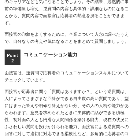
のキャリアなども気になることでしょう。その結果、必然的に事
前の準備量も増え、逆質問の内容も具体的・詳細なものになるこ
とから、質問内容で面接官は応募者の熱意を測ることができま
す。
面接官の印象をよくするために、企業について入念に調べたうえ
で、自分なりの考えや気になることをまとめて質問しましょう。
コミュニケーション能力
Point
2
面接官は、逆質問で応募者のコミュニケーションスキルについて
チェックしています。
面接官が応募者に問う「質問はありますか？」という逆質問は、
人によってさまざまな回答ができる自由度の高い質問であり、型
にはまった答えや明確な答えがない分、その人の人柄や能力があ
らわれます。意見を求められたときに主体的に話ができる積極
性、初対面の人とも円滑な人間関係を築ける能力、現在の状況に
ふさわしい質問を投げかけられる能力、面接官による逆質問への
回答に対して適切に対応できる柔軟性など、多角的に応募者のコ