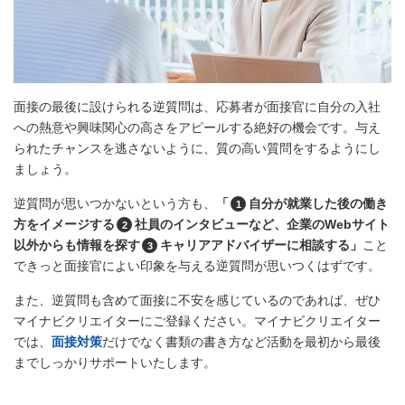
面接の最後に設けられる逆質問は、応募者が面接官に自分の入社
への熱意や興味関心の高さをアピールする絶好の機会です。与え
られたチャンスを逃さないように、質の高い質問をするようにし
ましょう。
逆質問が思いつかないという方も、
「
自分が就業した後の働き
1
方をイメージする
社員のインタビューなど、企業のWebサイト
2
以外からも情報を探す
キャリアアドバイザーに相談する」
こと
3
できっと面接官によい印象を与える逆質問が思いつくはずです。
また、逆質問も含めて面接に不安を感じているのであれば、ぜひ
マイナビクリエイターにご登録ください。マイナビクリエイター
では、
面接対策
だけでなく書類の書き方など活動を最初から最後
までしっかりサポートいたします。