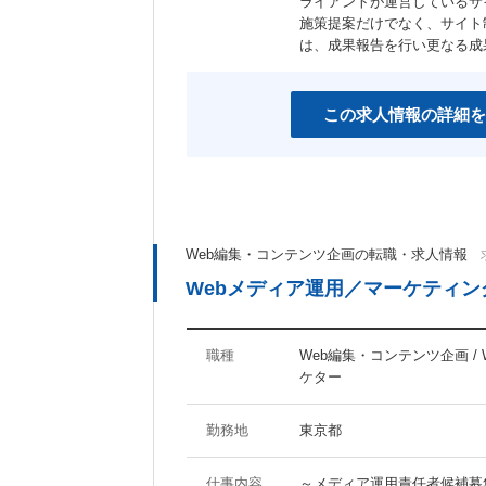
ライアントが運営しているサ
女性社員活躍の職場
スポーツジム有り
施策提案だけでなく、サイト
産休あり
は、成果報告を行い更なる成
育児支援制度あり
社宅・家賃補助制度あり
資格取得支援制度あり
この求人情報の詳細を
その他のキーワード
マイナビ関連会社
Web編集・コンテンツ企画の転職・求人情報
Webメディア運用／マーケティ
職種
Web編集・コンテンツ企画 / 
ケター
勤務地
東京都
仕事内容
～メディア運用責任者候補募集