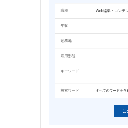
システム（技術）系
職種
Web編集・コンテ
関わるプロジェクト・ジャンルに関するキーワード
プロジェクトマネージャー
システムエンジニア（Web
年収
ン・モバイル系）
EC
エンタメ
システムエンジニア（制御・組み込
ネットワーク・サーバ設計
コンシューマーゲーム
アプリ開発
み系）
勤務地
コーポレート
LP・バナー制作
女性向けコンテンツ
コンサルタント
雇用形態
その他職種
スマホ
営業・アカウントエグゼクティブ
事務職
キーワード
開発言語・フレームワークに関するキーワード
検索ワード
すべてのワードを含
HTML
HTML5
JavaScript
jQuery
Java
Objective-C
こ
C
C++
Ruby
Python