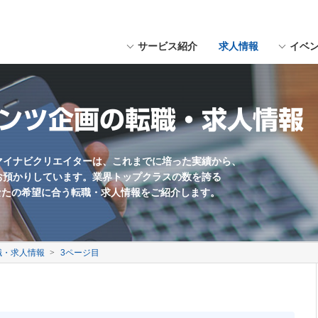
サービス紹介
求人情報
イベ
にスペースを入れてください。
用形態
福岡県近郊
Webデザイナー
職種未経験歓迎
テンツ企画の転職・求人情報
Webマーケター
学歴不問
Web編集・コンテンツ企画
残業少なめ
海外勤務あり
マイナビクリエイターは、これまでに培った実績から、
お預かりしています。業界トップクラスの数を誇る
英語を活かす
なたの希望に合う転職・求人情報をご紹介します。
土日休み
ゲームプランナー
職・求人情報
サウンドクリエイター
3ページ目
UIデザイナー
制作会社
社員数100名以上