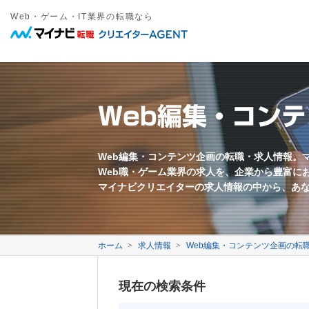
Web・ゲーム・IT業界の転職なら
職種
年収
勤務地
雇用形態
キーワード
フリーワード
職種名・勤務地・仕事内容などを入力してください。複数ワードは間
東京都近郊
正社員
愛知県近郊
契約社員
大阪府近郊
その他雇
Web系
募集要項に関するキーワード
万円以上
Webプロデューサー
急募
Webディレクター
業界未経験歓迎
Web編集・コン
Webコーダー
新卒歓迎
Webプログラマー
第二新卒歓迎
すべてのワードを含む
いずれかのワードを含む
Webライター
年齢不問
ECサイト運営
採用枠5名以上
モバイル制作
フレックス勤務
映像クリエイター
完全週休二日制
Web編集・コンテンツ企画の転職・求人情報。
Web職・ゲーム業界の求人を、企業から豊富に
転勤なし
退職金あり
マイナビクリエイターの求人情報の中から、あ
中国語を活かす
韓国語を活かす
ゲーム系
ゲームプロデューサー
ゲームディレクター
会社に関するキーワード
ゲームプログラマー
ホーム
求人情報
Web編集・コンテンツ企画の転
ゲームシナリオライター
2DCGデザイナー
自社サービスあり
3DCGデザイナー
事業会社
現在の検索条件
イラストレーター
代理店
メーカー
ベンチャー企業
3年以上連続成長企業