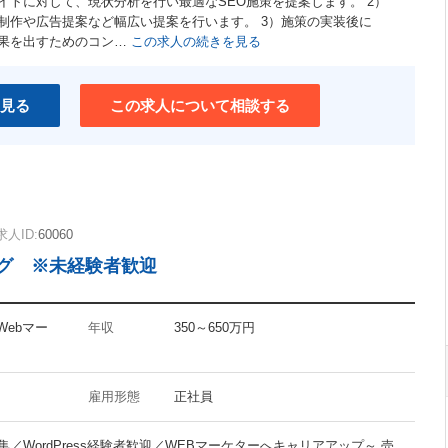
イトに対して、現状分析を行い最適なSEO施策を提案します。 2）
ユニークな職場
制作や広告提案など幅広い提案を行います。 3）施策の実装後に
果を出すためのコン…
介護支援制度あり
この求人の続きを見る
ワークライフバランス重視
見る
この求人について相談する
求人ID:
60060
ング ※未経験者歓迎
Webマー
年収
350～650万円
雇用形態
正社員
／WordPress経験者歓迎／WEBマーケターへキャリアアップ～ 売