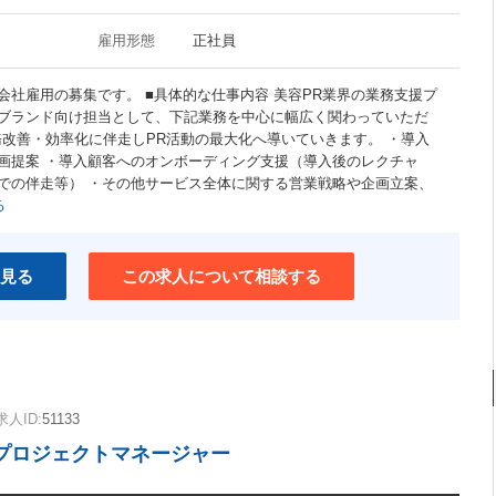
雇用形態
正社員
会社雇用の募集です。 ■具体的な仕事内容 美容PR業界の業務支援プ
ブランド向け担当として、下記業務を中心に幅広く関わっていただ
務改善・効率化に伴走しPR活動の最大化へ導いていきます。 ・導入
画提案 ・導入顧客へのオンボーディング支援（導入後のレクチャ
での伴走等） ・その他サービス全体に関する営業戦略や企画立案、
る
見る
この求人について相談する
求人ID:
51133
Sプロジェクトマネージャー