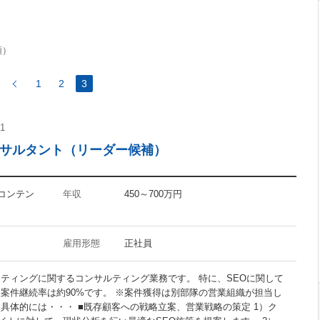
FuelPHP
順）
1
2
3
InDesign
01
Flash
ンサルタント（リーダー候補）
CMS
Googleアナリティクス
アクセス解析
・コンテン
年収
450～700万円
雇用形態
正社員
禁煙オフィス
ケティングに関するコンサルティング業務です。 特に、SEOに関して
駅5分以内
 案件継続率は約90%です。 ※案件獲得は別部隊の営業組織が担当し
具体的には・・・ ■既存顧客への戦略立案、営業戦略の策定 1）ク
30代活躍の職場