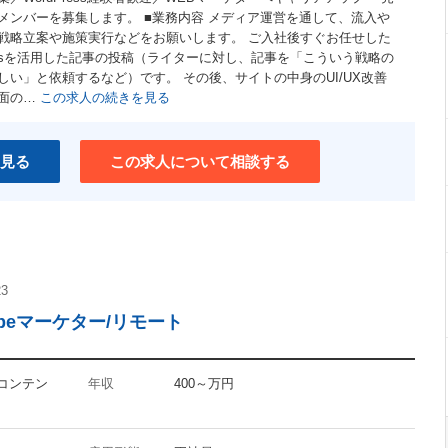
メンバーを募集します。 ■業務内容 メディア運営を通して、流入や
戦略立案や施策実行などをお願いします。 ご入社後すぐお任せした
Pressを活用した記事の投稿（ライターに対し、記事を「こういう戦略の
い」と依頼するなど）です。 その後、サイトの中身のUI/UX改善
面の…
この求人の続きを見る
見る
この求人について相談する
23
beマーケター/リモート
・コンテン
年収
400～万円