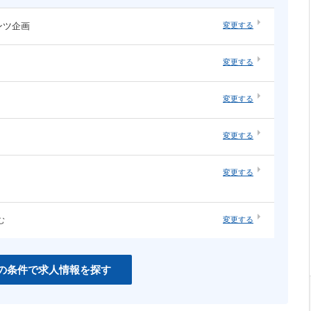
ンツ企画
変更する
・オープ
システムエンジニア（汎用系）
変更する
ソーシャルゲーム
・構築
ネットワーク・サーバ運用・保守
ネイティブアプリ
変更する
知育
インハウスエージェンシー
変更する
紙系クリエイティブ職
変更する
む
変更する
CSS
PHP
Unity
の条件で求人情報を探す
C＃
Perl