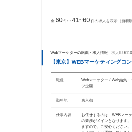
ActionScript
CakePHP
Ruby on Rails
60
41~60
全
件中
件の求人を表示（新着
ツール・ノウハウに関するキーワード
Photoshop
Illustrator
Webマーケターの転職・求人情報
求人ID:
611
Fireworks
Dreamweaver
【東京】WEBマーケティングコ
AfterEffects
MAYA
WordPress
Movable Type
SEO
SEM
職種
Webマーケター / Web編集
ツ企画
待遇・職場環境に関するキーワード
勤務地
東京都
福利厚生充実
社員食堂あり
仕事内容
お任せするのは、WEBマー
分煙オフィス
オフィスがきれい
の業務がメインとなります。
ますので、ご安心ください。 
ジーンズOK
20代活躍の職場