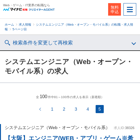
Web・ゲーム・IT業界の転職なら
無料
申込
ホーム
求人情報
システムエンジニア（Web・オープン・モバイル系）の転職・求人情
報
5ページ目
検索条件を変更して再検索
システムエンジニア（Web・オープン・
モバイル系）の求人
100
全
件中81～100件の求人を表示（新着順）
1
2
3
4
5
システムエンジニア（Web・オープン・モバイル系）
求人ID:
38326
【大阪】エンジニア(WEB・アプリ・ゲーム※希