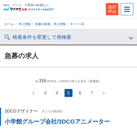
Web・ゲーム・IT業界の転職なら
無料
申込
ホーム
求人情報
急募の転職・求人情報
5ページ目
検索条件を変更して再検索
急募の求人
316
全
件中81～100件の求人を表示（新着順）
3
4
5
6
7
3DCGデザイナー
求人ID:
68109
小学館グループ会社/3DCGアニメーター