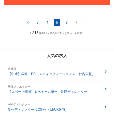
3
4
5
6
7
316
全
件中81～100件の求人を表示（新着順）
人気の求人
事務職
【中途】広報・PR（メディアリレーションズ、社内広報）
映像クリエイター
【スポーツ領域】有名チーム担当。動画ディレクター
Webディレクター
制作ディレクター(EC制作・UI/UX改善)