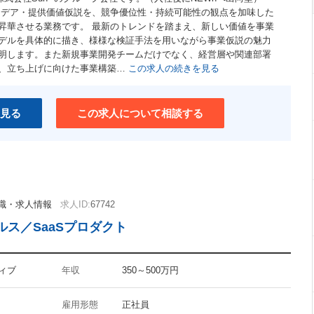
イデア・提供価値仮説を、競争優位性・持続可能性の観点を加味した
昇華させる業務です。 最新のトレンドを踏まえ、新しい価値を事業
デルを具体的に描き、様様な検証手法を用いながら事業仮説の魅力
明します。また新規事業開発チームだけでなく、経営層や関連部署
、立ち上げに向けた事業構築…
この求人の続きを見る
見る
この求人について相談する
職・求人情報
求人ID:
67742
ス／SaaSプロダクト
ィブ
年収
350～500万円
雇用形態
正社員