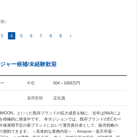
FuelPHP
着順）
3
4
5
6
7
8
9
InDesign
Flash
ジャー候補/未経験歓迎
CMS
Googleアナリティクス
アクセス解析
ター
年収
504～1068万円
雇用形態
正社員
NMOON」といった既存ブランドの拡大成長を軸に、近年はM&Aによ
禁煙オフィス
を積極的に推進中です。 本ポジションでは、既存ブランドのECモー
駅5分以内
今後展開予定の新ブランドにおいて運営責任者として、販売戦略の
挑戦できます。 ＜具体的な業務内容＞ ・Amazon・楽天市場・
30代活躍の職場