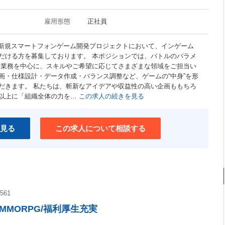
雇用形態
正社員
した新規スマートフォンゲーム開発プロジェクトにおいて、インゲーム
だける方を募集しております。 本ポジションでは、バトルのパラメ
開発業務を中心に、スキルやご希望に応じてさまざまな領域をご担当い
画・仕様設計・データ作成・バランス調整など、ゲームの“中身”を形
だきます。 私たちは、斬新なアイデアや収益性の高い企画ももちろ
以上に「組織全体の力を…
この求人の続きを見る
見る
この求人について相談する
561
MORPG/福利厚生充実