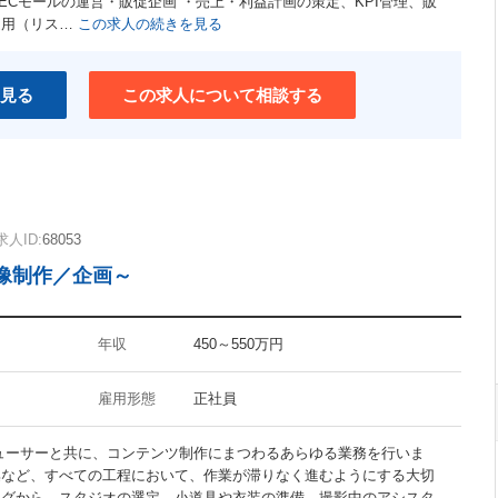
主要ECモールの運営・販促企画 ・売上・利益計画の策定、KPI管理、販
ユニークな職場
運用（リス…
この求人の続きを見る
介護支援制度あり
ワークライフバランス重視
見る
この求人について相談する
求人ID:
68053
像制作／企画～
年収
450～550万円
雇用形態
正社員
ューサーと共に、コンテンツ制作にまつわるあらゆる業務を行いま
集など、すべての工程において、作業が滞りなく進むようにする大切
ングから、スタジオの選定、小道具や衣装の準備、撮影中のアシスタ