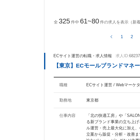
ActionScript
CakePHP
Ruby on Rails
325
61~80
全
件中
件の求人を表示（新
1
2
ツール・ノウハウに関するキーワード
Photoshop
Illustrator
ECサイト運営の転職・求人情報
求人ID:
68237
Fireworks
Dreamweaver
【東京】ECモールブランドマネー
AfterEffects
MAYA
WordPress
Movable Type
SEO
SEM
職種
ECサイト運営 / Webマーケ
勤務地
東京都
待遇・職場環境に関するキーワード
仕事内容
「北の快適工房」や「SALO
福利厚生充実
社員食堂あり
る新ブランド事業の立ち上げ
分煙オフィス
オフィスがきれい
ル運営・売上最大化に加え、
立案から販促・分析・改善まで
ジーンズOK
20代活躍の職場