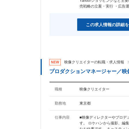
Yahoo!ショッピングなど
女性社員活躍の職場
スポーツジム有り
売戦略の立案・実行 ・広告
産休あり
育児支援制度あり
社宅・家賃補助制度あり
資格取得支援制度あり
この求人情報の詳細を
その他のキーワード
マイナビ関連会社
映像クリエイターの転職・求人情報
NEW
プロダクションマネージャー／映
職種
映像クリエイター
勤務地
東京都
仕事内容
■映像ディレクターやプロデ
す。 ロケハンから撮影、編
なお仕事です。 キャスティ