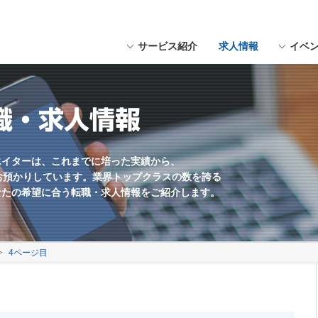
サービス紹介
求人情報
イベ
にスペースを入れてください。
用形態
福岡県近郊
Webデザイナー
職種未経験歓迎
職・求人情報
Webマーケター
学歴不問
Web編集・コンテンツ企画
残業少なめ
海外勤務あり
エイターは、これまでに培った実績から、
お預かりしています。業界トップクラスの数を誇る
英語を活かす
なたの希望に合う転職・求人情報をご紹介します。
土日休み
ゲームプランナー
4ページ目
サウンドクリエイター
UIデザイナー
制作会社
社員数100名以上