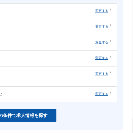
変更する
・オープ
システムエンジニア（汎用系）
変更する
ソーシャルゲーム
・構築
ネットワーク・サーバ運用・保守
ネイティブアプリ
変更する
知育
インハウスエージェンシー
変更する
紙系クリエイティブ職
変更する
む
変更する
CSS
PHP
Unity
の条件で求人情報を探す
C＃
Perl