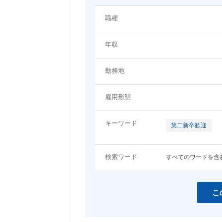
システム（技術）系
職種
関わるプロジェクト・ジャンルに関するキーワード
プロジェクトマネージャー
システムエンジニア（Web
年収
ン・モバイル系）
EC
エンタメ
システムエンジニア（制御・組み込
ネットワーク・サーバ設計
コンシューマーゲーム
アプリ開発
み系）
勤務地
コーポレート
LP・バナー制作
女性向けコンテンツ
コンサルタント
雇用形態
その他職種
スマホ
営業・アカウントエグゼクティブ
事務職
キーワード
第二新卒歓迎
開発言語・フレームワークに関するキーワード
検索ワード
すべてのワードを含
HTML
HTML5
JavaScript
jQuery
Java
Objective-C
こ
C
C++
Ruby
Python