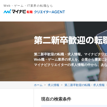
Web・ゲーム・IT業界の転職なら
職種
年収
勤務地
雇用形態
キーワード
フリーワード
職種名・勤務地・仕事内容などを入力してください。複数ワードは間
東京都近郊
正社員
愛知県近郊
契約社員
大阪府近郊
その他雇
Web系
募集要項に関するキーワード
万円以上
Webプロデューサー
急募
Webディレクター
業界未経験歓迎
第二新卒歓迎の転
Webコーダー
新卒歓迎
Webプログラマー
第二新卒歓迎
すべてのワードを含む
いずれかのワードを含む
Webライター
年齢不問
ECサイト運営
採用枠5名以上
モバイル制作
フレックス勤務
映像クリエイター
完全週休二日制
第二新卒歓迎の転職・求人情報。マイナビクリ
Web職・ゲーム業界の求人を、企業から豊富に
転勤なし
退職金あり
マイナビクリエイターの求人情報の中から、あ
中国語を活かす
韓国語を活かす
ゲーム系
ゲームプロデューサー
ゲームディレクター
会社に関するキーワード
ゲームプログラマー
ホーム
求人情報
第二新卒歓迎の転職・求人情報
ゲームシナリオライター
2DCGデザイナー
自社サービスあり
3DCGデザイナー
事業会社
現在の検索条件
イラストレーター
代理店
メーカー
ベンチャー企業
3年以上連続成長企業