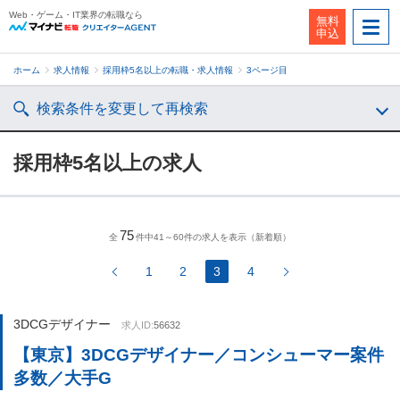
Web・ゲーム・IT業界の転職なら
無料
申込
ホーム
求人情報
採用枠5名以上の転職・求人情報
3ページ目
検索条件を変更して再検索
採用枠5名以上の求人
75
全
件中41～60件の求人を表示（新着順）
1
2
3
4
3DCGデザイナー
求人ID:
56632
【東京】3DCGデザイナー／コンシューマー案件
多数／大手G