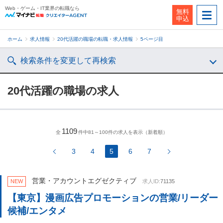
Web・ゲーム・IT業界の転職なら
無料
申込
ホーム
求人情報
20代活躍の職場の転職・求人情報
5ページ目
検索条件を変更して再検索
20代活躍の職場の求人
1109
全
件中81～100件の求人を表示（新着順）
3
4
5
6
7
営業・アカウントエグゼクティブ
NEW
求人ID:
71135
【東京】漫画広告プロモーションの営業/リーダー
候補/エンタメ