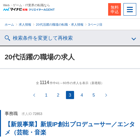
Web・ゲーム・IT業界の転職なら
無料
申込
ホーム
求人情報
20代活躍の職場の転職・求人情報
3ページ目
検索条件を変更して再検索
20代活躍の職場の求人
1114
全
件中41～60件の求人を表示（新着順）
1
2
3
4
5
事務職
求人ID:
72853
【新規事業】新規IP創出プロデューサー／エンタ
メ（芸能・音楽